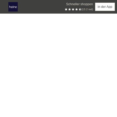
Schneller shoppen
in der App
(13.2 tsd)
Zum Hauptinhalt springen