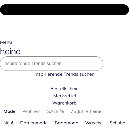
Menü
Inspirierende Trends suchen
Bestellschein
Merkzettel
Warenkorb
Produktkategorien überspringen
Mode
Wohnen
SALE %
75 Jahre heine
Neu!
Damenmode
Bademode
Wäsche
Schuhe