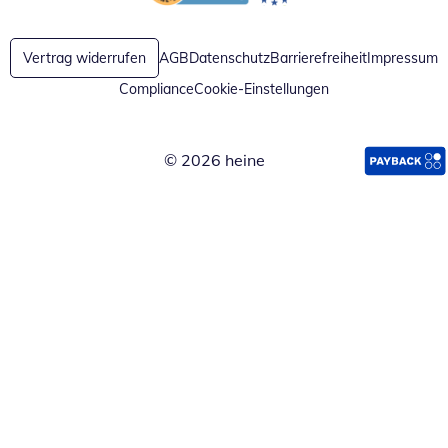
Öffnet in neuem Fenster
Öffnet in neuem Fenster
Vertrag widerrufen
AGB
Datenschutz
Barrierefreiheit
Impressum
Compliance
Cookie-Einstellungen
© 2026 heine