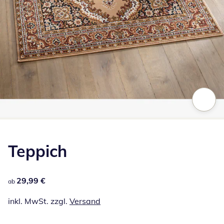
Zum Vergrößern auf das Bild klicken
Teppich
29,99 €
29,99 €
ab
inkl. MwSt. zzgl.
Versand