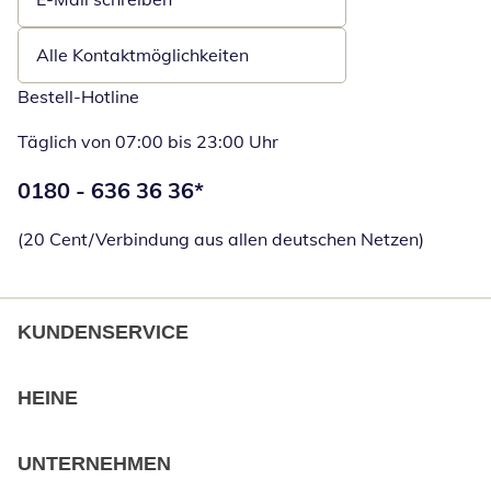
Öffnet E-Mail-Client
Alle Kontaktmöglichkeiten
Bestell-Hotline
Täglich von 07:00 bis 23:00 Uhr
Telefonnummer:
0180 - 636 36 36
*
Öffnet Telefon
(20 Cent/Verbindung aus allen deutschen Netzen)
KUNDENSERVICE
HEINE
UNTERNEHMEN