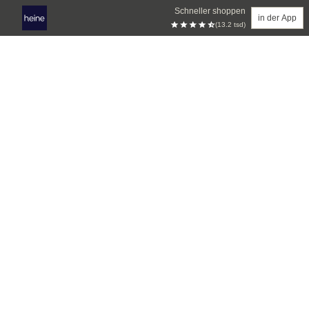
Schneller shoppen
in der App
(13.2 tsd)
Zum Hauptinhalt springen