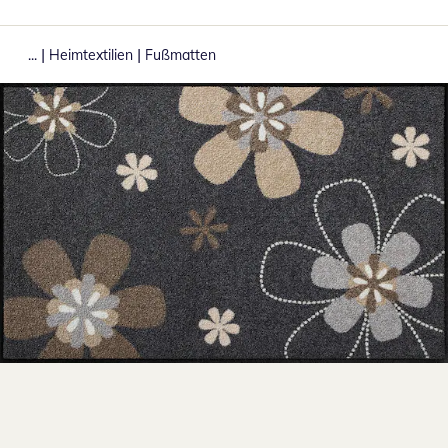
|
|
...
Heimtextilien
Fußmatten
Zum Vergrößern auf das Bild klicken