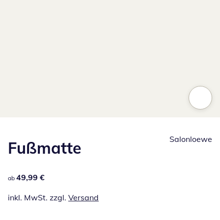
Salonloewe
Fußmatte
49,99 €
49,99 €
ab
inkl. MwSt. zzgl.
Versand