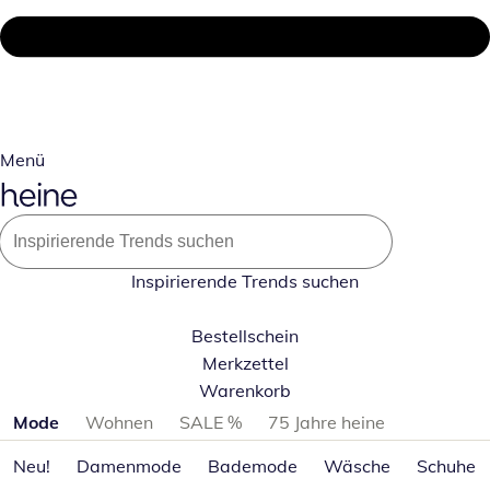
Menü
Inspirierende Trends suchen
Bestellschein
Merkzettel
Warenkorb
Produktkategorien überspringen
Mode
Wohnen
SALE %
75 Jahre heine
Neu!
Damenmode
Bademode
Wäsche
Schuhe