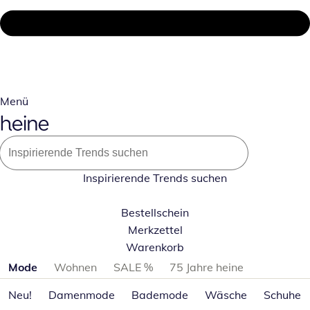
Menü
Inspirierende Trends suchen
Bestellschein
Merkzettel
Warenkorb
Produktkategorien überspringen
Mode
Wohnen
SALE %
75 Jahre heine
Neu!
Damenmode
Bademode
Wäsche
Schuhe