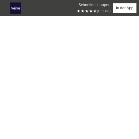
Schneller shoppen
in der App
(13.2 tsd)
Zum Hauptinhalt springen