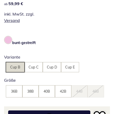
59,99 €
59,99 €
ab
inkl. MwSt. zzgl.
Versand
bunt-gestreift
Variante
Cup B
Cup C
Cup D
Cup E
Größe
36B
38B
40B
42B
44B
46B