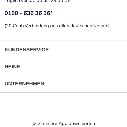
Täglich von 07:00 bis 23:00 Uhr
Telefonnummer:
0180 - 636 36 36
*
Öffnet Telefon
(20 Cent/Verbindung aus allen deutschen Netzen)
KUNDENSERVICE
HEINE
UNTERNEHMEN
Jetzt unsere App downloaden
Öffnet in neue