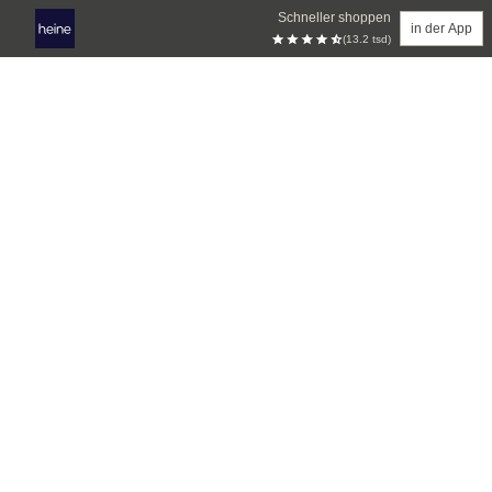
Schneller shoppen
in der App
(13.2 tsd)
Zum Hauptinhalt springen