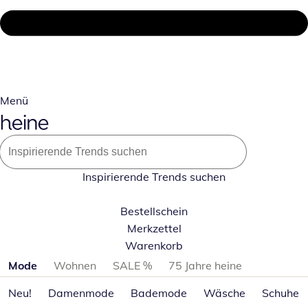
Menü
Inspirierende Trends suchen
Bestellschein
Merkzettel
Warenkorb
Produktkategorien überspringen
Mode
Wohnen
SALE %
75 Jahre heine
Neu!
Damenmode
Bademode
Wäsche
Schuhe