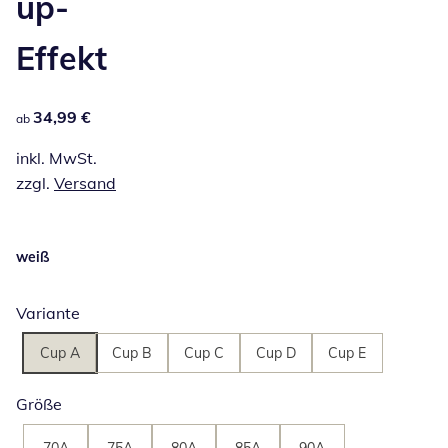
up-
Effekt
34,99 €
34,99 €
ab
inkl. MwSt.
zzgl.
Versand
weiß
Variante
Cup A
Cup B
Cup C
Cup D
Cup E
Größe