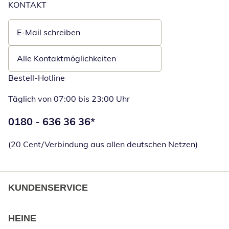
KONTAKT
E-Mail schreiben
Öffnet E-Mail-Client
Alle Kontaktmöglichkeiten
Bestell-Hotline
Täglich von 07:00 bis 23:00 Uhr
Telefonnummer:
0180 - 636 36 36
*
Öffnet Telefon
(20 Cent/Verbindung aus allen deutschen Netzen)
KUNDENSERVICE
HEINE