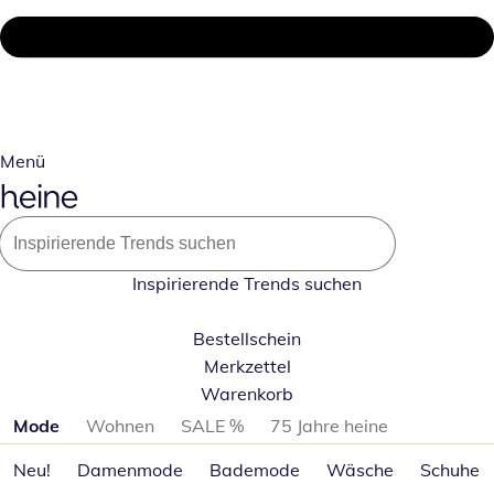
Menü
Inspirierende Trends suchen
Bestellschein
Merkzettel
Warenkorb
Produktkategorien überspringen
Mode
Wohnen
SALE %
75 Jahre heine
Neu!
Damenmode
Bademode
Wäsche
Schuhe