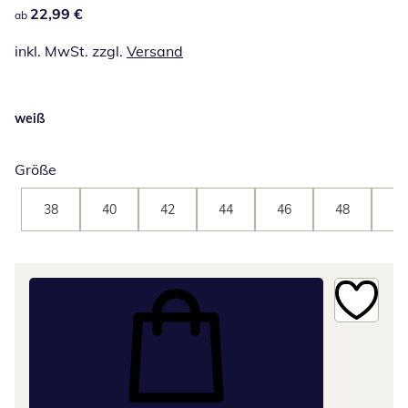
22,99 €
22,99 €
ab
inkl. MwSt. zzgl.
Versand
weiß
Größe
38
40
42
44
46
48
50