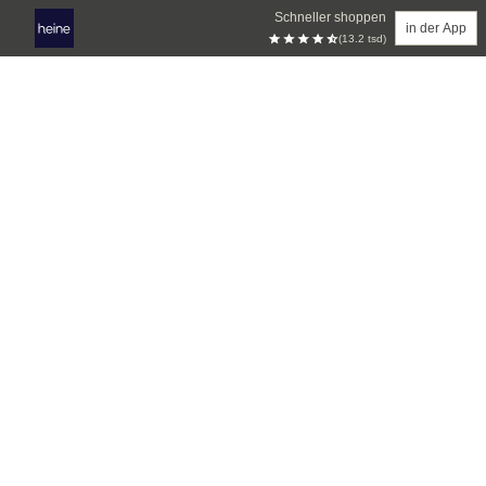
Schneller shoppen
in der App
(13.2 tsd)
Zum Hauptinhalt springen