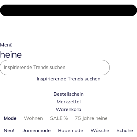
Menü
Inspirierende Trends suchen
Bestellschein
Merkzettel
Warenkorb
Produktkategorien überspringen
Mode
Wohnen
SALE %
75 Jahre heine
Neu!
Damenmode
Bademode
Wäsche
Schuhe