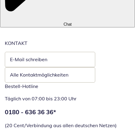
Chat
KONTAKT
E-Mail schreiben
Öffnet E-Mail-Client
Alle Kontaktmöglichkeiten
Bestell-Hotline
Täglich von 07:00 bis 23:00 Uhr
Telefonnummer:
0180 - 636 36 36
*
Öffnet Telefon
(20 Cent/Verbindung aus allen deutschen Netzen)