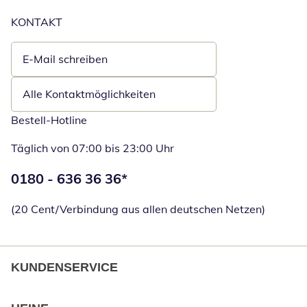
KONTAKT
E-Mail schreiben
Öffnet E-Mail-Client
Alle Kontaktmöglichkeiten
Bestell-Hotline
Täglich von 07:00 bis 23:00 Uhr
Telefonnummer:
0180 - 636 36 36
*
Öffnet Telefon
(20 Cent/Verbindung aus allen deutschen Netzen)
KUNDENSERVICE