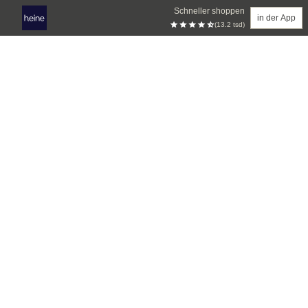
Schneller shoppen
in der App
(13.2 tsd)
Zum Hauptinhalt springen