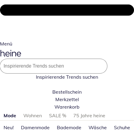
Menü
Inspirierende Trends suchen
Bestellschein
Merkzettel
Warenkorb
Produktkategorien überspringen
Mode
Wohnen
SALE %
75 Jahre heine
Neu!
Damenmode
Bademode
Wäsche
Schuhe