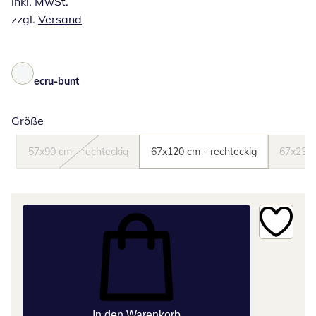
inkl. MwSt.
zzgl.
Versand
ecru-bunt
Größe
57x90 cm - rechteckig
67x120 cm - rechteckig
67x235 
In den Warenkorb