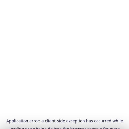
Application error: a
client
-side exception has occurred while
loading
www.heine.de
(see the
browser console
for more