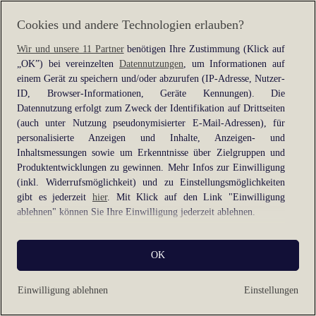
information).
Cookies und andere Technologien erlauben?
Wir und unsere 11 Partner
benötigen Ihre Zustimmung (Klick auf
„OK”) bei vereinzelten
Datennutzungen
, um Informationen auf
einem Gerät zu speichern und/oder abzurufen (IP-Adresse, Nutzer-
ID, Browser-Informationen, Geräte Kennungen). Die
Datennutzung erfolgt zum Zweck der Identifikation auf Drittseiten
(auch unter Nutzung pseudonymisierter E-Mail-Adressen), für
personalisierte Anzeigen und Inhalte, Anzeigen- und
Inhaltsmessungen sowie um Erkenntnisse über Zielgruppen und
Produktentwicklungen zu gewinnen. Mehr Infos zur Einwilligung
(inkl. Widerrufsmöglichkeit) und zu Einstellungsmöglichkeiten
gibt es jederzeit
hier
. Mit Klick auf den Link "Einwilligung
ablehnen" können Sie Ihre Einwilligung jederzeit ablehnen.
Sie können Ihre Einwilligung auch jederzeit grundlos mit Wirkung
OK
für die Zukunft widerrufen, indem Sie z. B. auf den Button
"Cookie-Einstellungen" im Footer der Website und "Alle
ablehnen" klicken.
Einwilligung ablehnen
Einstellungen
Datennutzungen