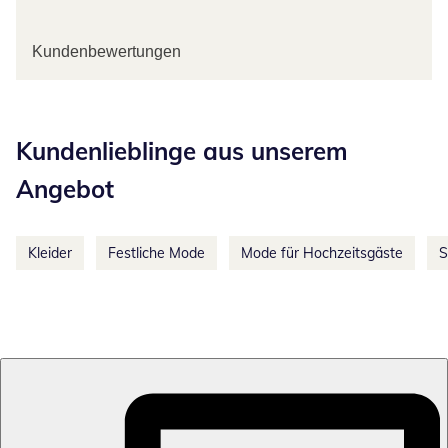
Kundenbewertungen
Kategorie-Empfehlungen überspringen
Kundenlieblinge aus unserem
Angebot
Kleider
Festliche Mode
Mode für Hochzeitsgäste
S