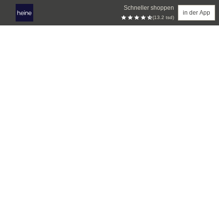
Schneller shoppen
in der App
(13.2 tsd)
Zum Hauptinhalt springen