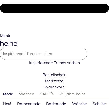
Menü
Inspirierende Trends suchen
Bestellschein
Merkzettel
Warenkorb
Produktkategorien überspringen
Mode
Wohnen
SALE %
75 Jahre heine
Neu!
Damenmode
Bademode
Wäsche
Schuhe