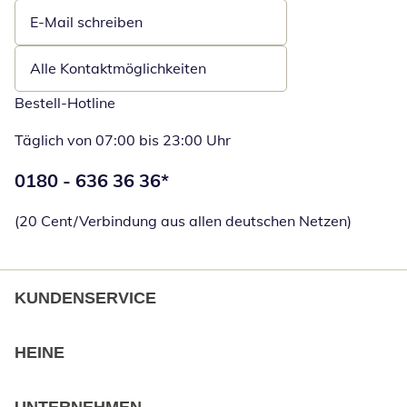
E-Mail schreiben
Öffnet E-Mail-Client
Alle Kontaktmöglichkeiten
Bestell-Hotline
Täglich von 07:00 bis 23:00 Uhr
Telefonnummer:
0180 - 636 36 36
*
Öffnet Telefon
(20 Cent/Verbindung aus allen deutschen Netzen)
KUNDENSERVICE
HEINE