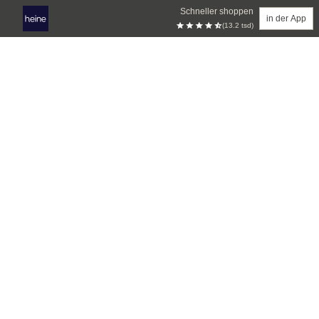
Schneller shoppen
in der App
(13.2 tsd)
Zum Hauptinhalt springen