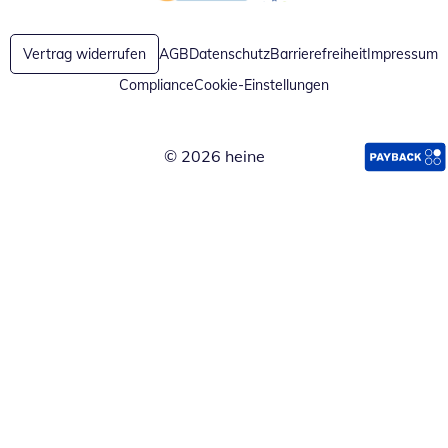
Öffnet in neuem Fenster
Öffnet in neuem Fenster
Vertrag widerrufen
AGB
Datenschutz
Barrierefreiheit
Impressum
Compliance
Cookie-Einstellungen
© 2026 heine