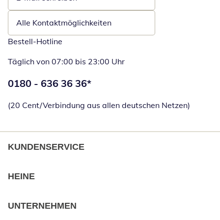
Öffnet E-Mail-Client
Alle Kontaktmöglichkeiten
Bestell-Hotline
Täglich von 07:00 bis 23:00 Uhr
Telefonnummer:
0180 - 636 36 36
*
Öffnet Telefon
(20 Cent/Verbindung aus allen deutschen Netzen)
KUNDENSERVICE
HEINE
UNTERNEHMEN