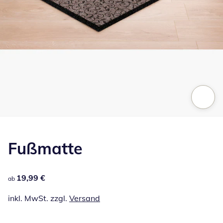
Zum Vergrößern auf das Bild klicken
Fußmatte
19,99 €
19,99 €
ab
inkl. MwSt. zzgl.
Versand