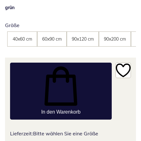
grün
Größe
40x60 cm
60x90 cm
90x120 cm
90x200 cm
90
In den Warenkorb
Lieferzeit:
Bitte wählen Sie eine Größe