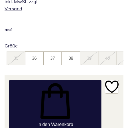
inkl. MwSt. zzgl.
Versand
rosé
Größe
35
36
37
38
39
40
41
In den Warenkorb