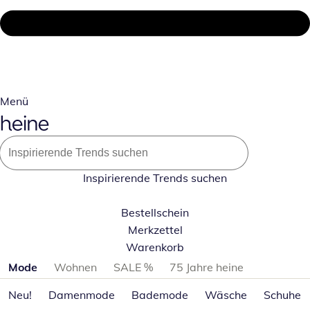
Menü
Inspirierende Trends suchen
Bestellschein
Merkzettel
Warenkorb
Produktkategorien überspringen
Mode
Wohnen
SALE %
75 Jahre heine
Neu!
Damenmode
Bademode
Wäsche
Schuhe