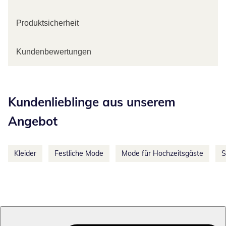
Produktsicherheit
Kundenbewertungen
Kategorie-Empfehlungen überspringen
Kundenlieblinge aus unserem
Angebot
Kleider
Festliche Mode
Mode für Hochzeitsgäste
S