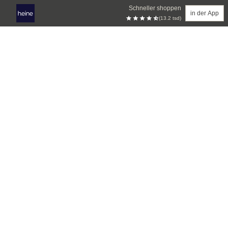
Schneller shoppen
in der App
(13.2 tsd)
Zum Hauptinhalt springen