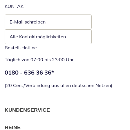
KONTAKT
E-Mail schreiben
Öffnet E-Mail-Client
Alle Kontaktmöglichkeiten
Bestell-Hotline
Täglich von 07:00 bis 23:00 Uhr
Telefonnummer:
0180 - 636 36 36
*
Öffnet Telefon
(20 Cent/Verbindung aus allen deutschen Netzen)
KUNDENSERVICE
HEINE