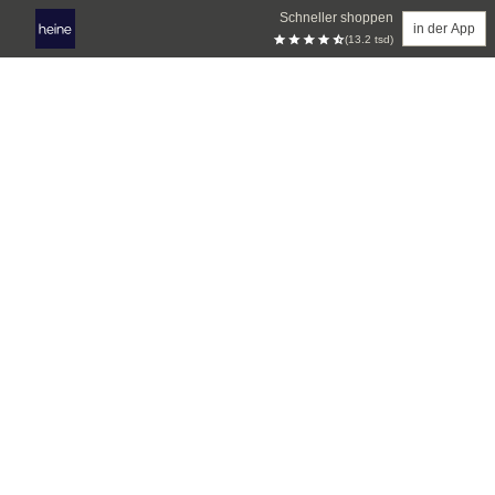
Schneller shoppen
in der App
(13.2 tsd)
Zum Hauptinhalt springen