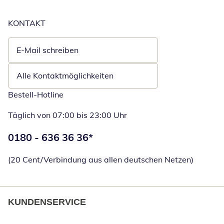
KONTAKT
E-Mail schreiben
Öffnet E-Mail-Client
Alle Kontaktmöglichkeiten
Bestell-Hotline
Täglich von 07:00 bis 23:00 Uhr
Telefonnummer:
0180 - 636 36 36
*
Öffnet Telefon
(20 Cent/Verbindung aus allen deutschen Netzen)
KUNDENSERVICE