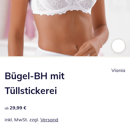
Zum Vergrößern auf das Bild klicken
Viania
Bügel-BH mit
Tüllstickerei
29,99 €
29,99 €
ab
inkl. MwSt. zzgl.
Versand