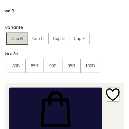
weiß
Variante
Cup B
Cup C
Cup D
Cup E
Größe
80B
85B
90B
95B
100B