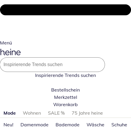
Menü
Inspirierende Trends suchen
Bestellschein
Merkzettel
Warenkorb
Produktkategorien überspringen
Mode
Wohnen
SALE %
75 Jahre heine
Neu!
Damenmode
Bademode
Wäsche
Schuhe