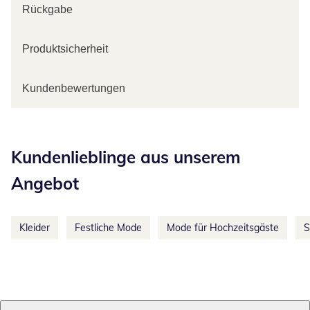
Rückgabe
Produktsicherheit
Kundenbewertungen
Kategorie-Empfehlungen überspringen
Kundenlieblinge aus unserem
Angebot
Kleider
Festliche Mode
Mode für Hochzeitsgäste
S