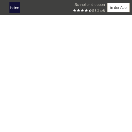
Schneller shoppen
in der App
(13.2 tsd)
Zum Hauptinhalt springen