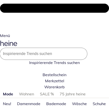
Menü
Inspirierende Trends suchen
Bestellschein
Merkzettel
Warenkorb
Produktkategorien überspringen
Mode
Wohnen
SALE %
75 Jahre heine
Neu!
Damenmode
Bademode
Wäsche
Schuhe