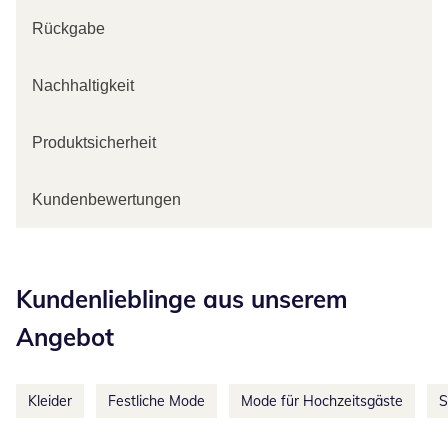
Rückgabe
Nachhaltigkeit
Produktsicherheit
Kundenbewertungen
Kategorie-Empfehlungen überspringen
Kundenlieblinge aus unserem
Angebot
Kleider
Festliche Mode
Mode für Hochzeitsgäste
S