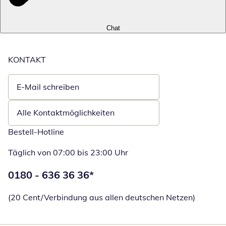
Chat
KONTAKT
E-Mail schreiben
Öffnet E-Mail-Client
Alle Kontaktmöglichkeiten
Bestell-Hotline
Täglich von 07:00 bis 23:00 Uhr
Telefonnummer:
0180 - 636 36 36
*
Öffnet Telefon
(20 Cent/Verbindung aus allen deutschen Netzen)