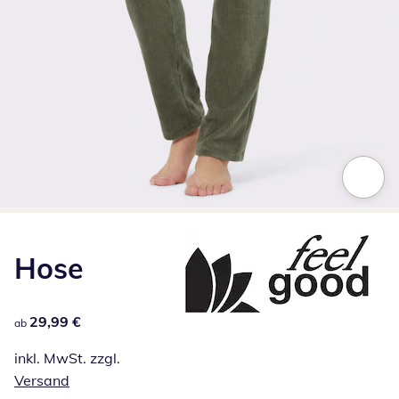
Zum Vergrößern auf das Bild klicken
Hose
29,99 €
29,99 €
ab
inkl. MwSt. zzgl.
Versand