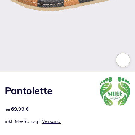
Zum Vergrößern auf das Bild klicken
Pantolette
69,99 €
69,99 €
nur
inkl. MwSt. zzgl.
Versand