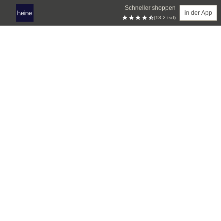
Schneller shoppen
in der App
(13.2 tsd)
Zum Hauptinhalt springen