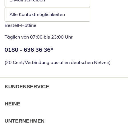
Öffnet E-Mail-Client
Alle Kontaktmöglichkeiten
Bestell-Hotline
Täglich von 07:00 bis 23:00 Uhr
Telefonnummer:
0180 - 636 36 36
*
Öffnet Telefon
(20 Cent/Verbindung aus allen deutschen Netzen)
KUNDENSERVICE
HEINE
UNTERNEHMEN