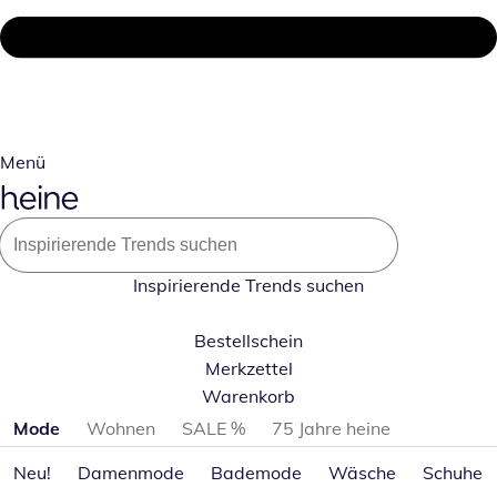
Menü
Inspirierende Trends suchen
Bestellschein
Merkzettel
Warenkorb
Produktkategorien überspringen
Mode
Wohnen
SALE %
75 Jahre heine
Neu!
Damenmode
Bademode
Wäsche
Schuhe