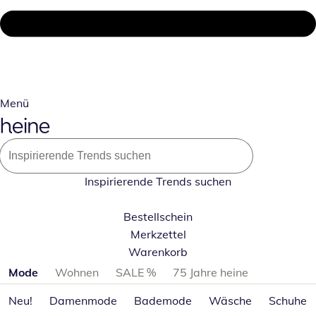
Menü
Inspirierende Trends suchen
Bestellschein
Merkzettel
Warenkorb
Produktkategorien überspringen
Mode
Wohnen
SALE %
75 Jahre heine
Neu!
Damenmode
Bademode
Wäsche
Schuhe