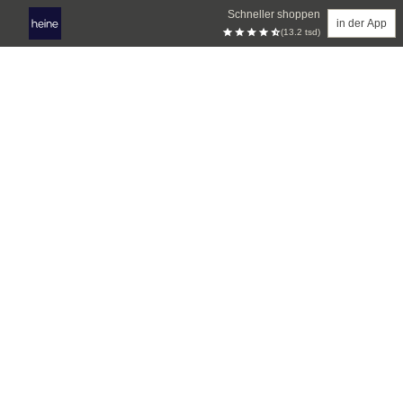
Schneller shoppen
in der App
(13.2 tsd)
Zum Hauptinhalt springen