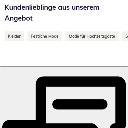
Kundenlieblinge aus unserem
Angebot
Kleider
Festliche Mode
Mode für Hochzeitsgäste
S