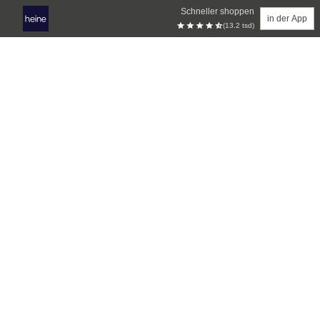
Schneller shoppen
in der App
(13.2 tsd)
Zum Hauptinhalt springen