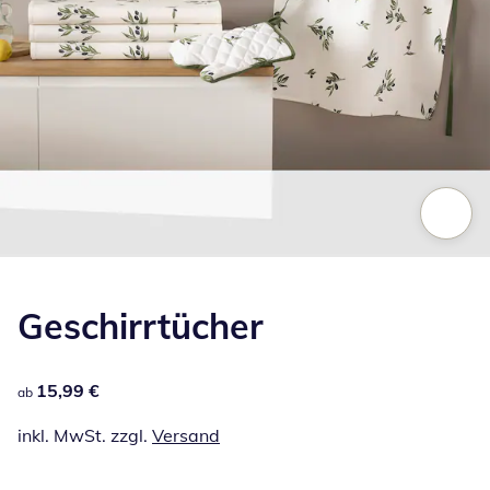
Zum Vergrößern auf das Bild klicken
Geschirrtücher
15,99 €
15,99 €
ab
inkl. MwSt. zzgl.
Versand