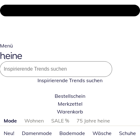
Menü
Inspirierende Trends suchen
Bestellschein
Merkzettel
Warenkorb
Produktkategorien überspringen
Mode
Wohnen
SALE %
75 Jahre heine
Neu!
Damenmode
Bademode
Wäsche
Schuhe