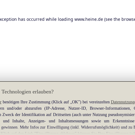
exception has occurred while loading
www.heine.de
(see the
browse
 Technologien erlauben?
r
benötigen Ihre Zustimmung (Klick auf „OK”) bei vereinzelten
Datennutzung
rn und/oder abzurufen (IP-Adresse, Nutzer-ID, Browser-Informationen,
 Zweck der Identifikation auf Drittseiten (auch unter Nutzung pseudonymisier
gen und Inhalte, Anzeigen- und Inhaltsmessungen sowie um Erkenntniss
gewinnen. Mehr Infos zur Einwilligung (inkl. Widerrufsmöglichkeit) und zu 
 Klick auf den Link "Einwilligung ablehnen" können Sie Ihre Einwilligung jed