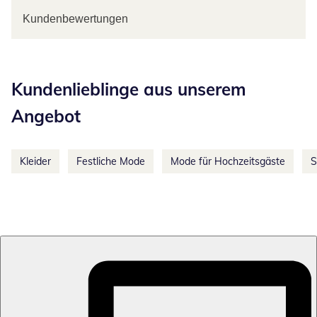
Kundenbewertungen
Kategorie-Empfehlungen überspringen
Kundenlieblinge aus unserem
Angebot
Kleider
Festliche Mode
Mode für Hochzeitsgäste
S