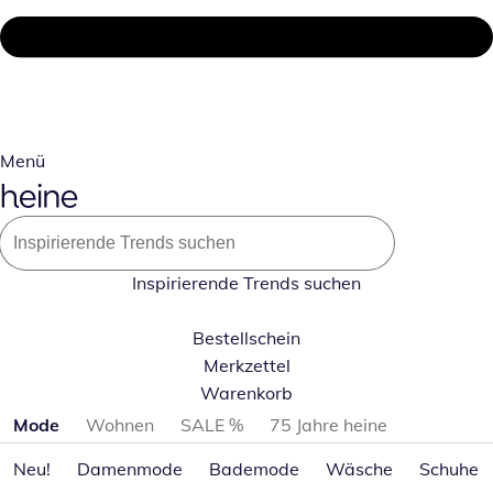
Menü
Inspirierende Trends suchen
Bestellschein
Merkzettel
Warenkorb
Produktkategorien überspringen
Mode
Wohnen
SALE %
75 Jahre heine
Neu!
Damenmode
Bademode
Wäsche
Schuhe