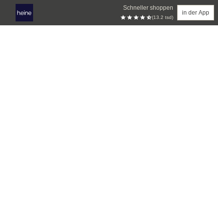
Schneller shoppen
in der App
(13.2 tsd)
Zum Hauptinhalt springen