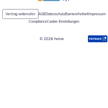
Öffnet in neuem Fenster
Öffnet in neuem Fenster
Vertrag widerrufen
AGB
Datenschutz
Barrierefreiheit
Impressum
Compliance
Cookie-Einstellungen
© 2026 heine