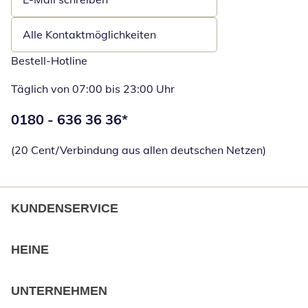
Öffnet E-Mail-Client
Alle Kontaktmöglichkeiten
Bestell-Hotline
Täglich von 07:00 bis 23:00 Uhr
Telefonnummer:
0180 - 636 36 36
*
Öffnet Telefon
(20 Cent/Verbindung aus allen deutschen Netzen)
KUNDENSERVICE
HEINE
UNTERNEHMEN