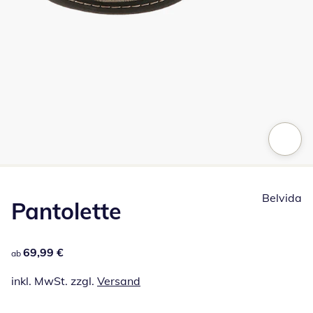
Zum Vergrößern auf das Bild klicken
Belvida
Pantolette
69,99 €
69,99 €
ab
inkl. MwSt. zzgl.
Versand