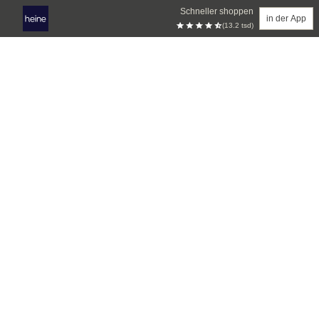
Schneller shoppen
in der App
(13.2 tsd)
Zum Hauptinhalt springen