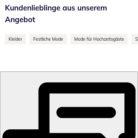
Kundenlieblinge aus unserem
Angebot
Kleider
Festliche Mode
Mode für Hochzeitsgäste
S