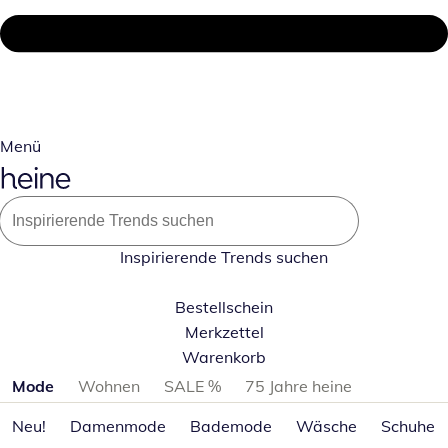
Menü
Inspirierende Trends suchen
Bestellschein
Merkzettel
Warenkorb
Produktkategorien überspringen
Mode
Wohnen
SALE %
75 Jahre heine
Neu!
Damenmode
Bademode
Wäsche
Schuhe