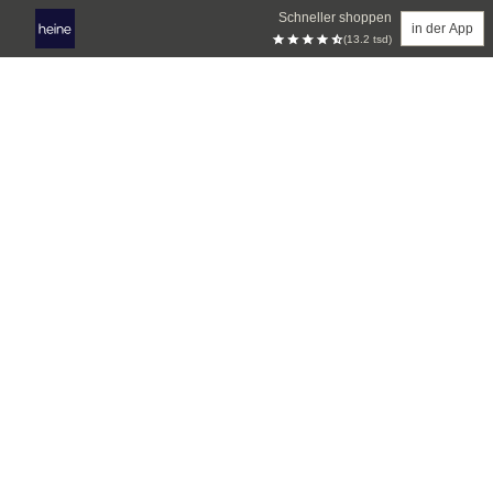
Schneller shoppen
in der App
(13.2 tsd)
Zum Hauptinhalt springen