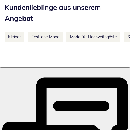
Kundenlieblinge aus unserem
Angebot
Kleider
Festliche Mode
Mode für Hochzeitsgäste
S