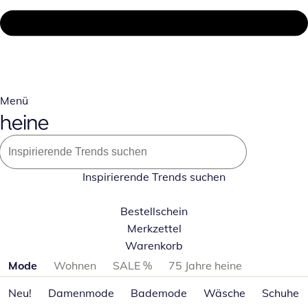
Menü
Inspirierende Trends suchen
Bestellschein
Merkzettel
Warenkorb
Produktkategorien überspringen
Mode
Wohnen
SALE %
75 Jahre heine
Neu!
Damenmode
Bademode
Wäsche
Schuhe