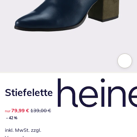
Zum Vergrößern auf das Bild klicken
Stiefelette
reduzierter Preis 79,99 €, vorheriger Preis: 139,00 €
79,99 €
139,00 €
nur
– 42 %
inkl. MwSt. zzgl.