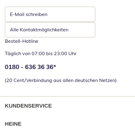
E-Mail schreiben
Öffnet E-Mail-Client
Alle Kontaktmöglichkeiten
Bestell-Hotline
Täglich von 07:00 bis 23:00 Uhr
Telefonnummer:
0180 - 636 36 36
*
Öffnet Telefon
(20 Cent/Verbindung aus allen deutschen Netzen)
KUNDENSERVICE
HEINE