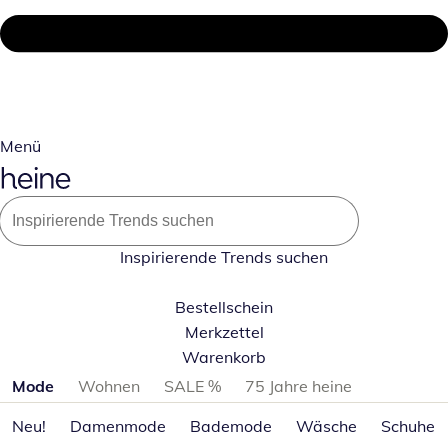
Menü
Inspirierende Trends suchen
Bestellschein
Merkzettel
Warenkorb
Produktkategorien überspringen
Mode
Wohnen
SALE %
75 Jahre heine
Neu!
Damenmode
Bademode
Wäsche
Schuhe