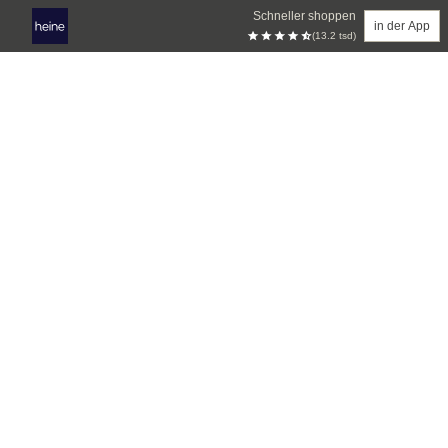
Schneller shoppen
in der App
(13.2 tsd)
Zum Hauptinhalt springen