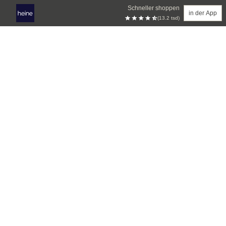
Schneller shoppen
in der App
(13.2 tsd)
Zum Hauptinhalt springen