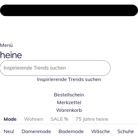
Menü
Inspirierende Trends suchen
Bestellschein
Merkzettel
Warenkorb
Produktkategorien überspringen
Mode
Wohnen
SALE %
75 Jahre heine
Neu!
Damenmode
Bademode
Wäsche
Schuhe