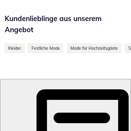
Kategorie-Empfehlungen überspringen
Kundenlieblinge aus unserem
Angebot
Kleider
Festliche Mode
Mode für Hochzeitsgäste
S