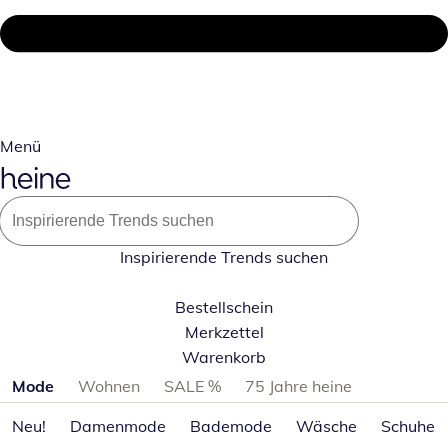
Menü
Inspirierende Trends suchen
Bestellschein
Merkzettel
Warenkorb
Produktkategorien überspringen
Mode
Wohnen
SALE %
75 Jahre heine
Neu!
Damenmode
Bademode
Wäsche
Schuhe