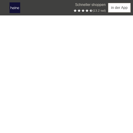
Schneller shoppen
in der App
(13.2 tsd)
Zum Hauptinhalt springen