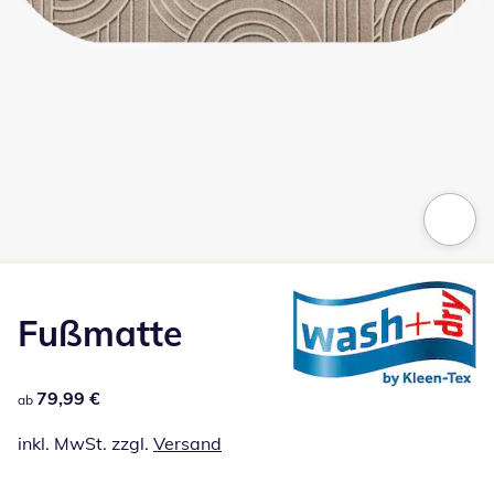
Zum Vergrößern auf das Bild klicken
Fußmatte
79,99 €
79,99 €
ab
inkl. MwSt. zzgl.
Versand