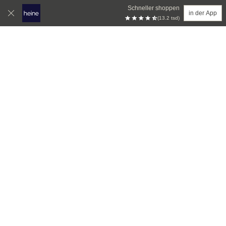
Schneller shoppen
in der App
(13.2 tsd)
Zum Hauptinhalt springen