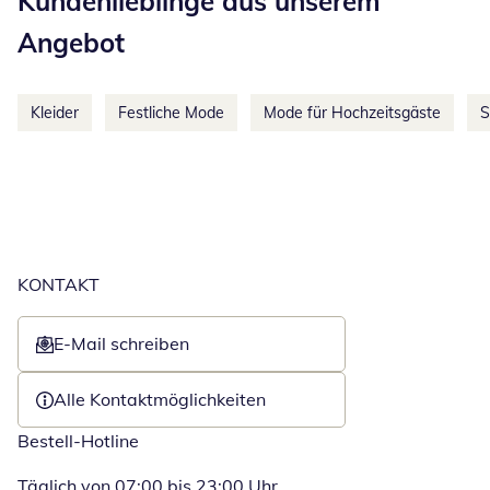
Kundenlieblinge aus unserem
Angebot
Kleider
Festliche Mode
Mode für Hochzeitsgäste
S
KONTAKT
E-Mail schreiben
Öffnet E-Mail-Client
Alle Kontaktmöglichkeiten
Bestell-Hotline
Täglich von 07:00 bis 23:00 Uhr