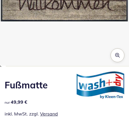
Zum Vergrößern auf das Bild klicken
Fußmatte
49,99 €
49,99 €
nur
inkl. MwSt. zzgl.
Versand