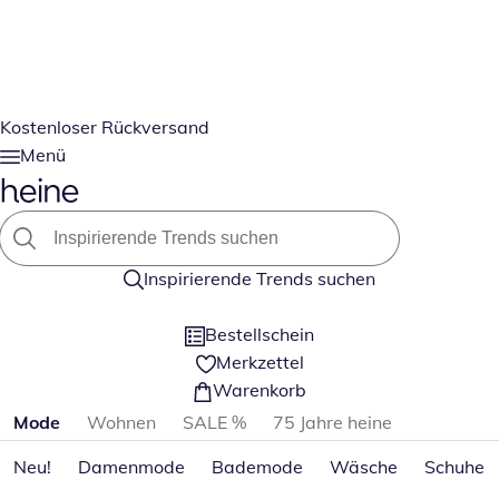
Kostenloser Rückversand
Menü
Inspirierende Trends suchen
Bestellschein
Merkzettel
Warenkorb
Produktkategorien überspringen
Mode
Wohnen
SALE %
75 Jahre heine
Neu!
Damenmode
Bademode
Wäsche
Schuhe