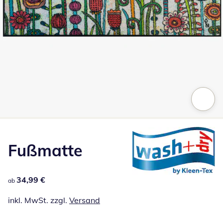
Zum Vergrößern auf das Bild klicken
Fußmatte
34,99 €
34,99 €
ab
inkl. MwSt. zzgl.
Versand