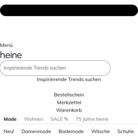
Menü
Inspirierende Trends suchen
Bestellschein
Merkzettel
Warenkorb
Produktkategorien überspringen
Mode
Wohnen
SALE %
75 Jahre heine
Neu!
Damenmode
Bademode
Wäsche
Schuhe