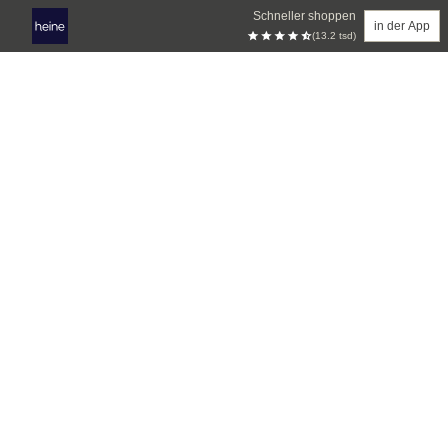
Schneller shoppen
in der App
(13.2 tsd)
Zum Hauptinhalt springen