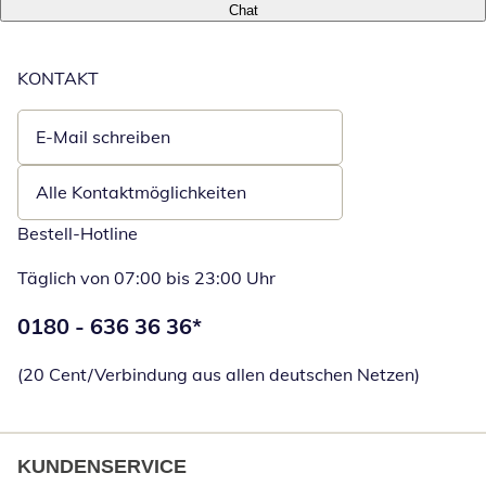
Chat
KONTAKT
E-Mail schreiben
Öffnet E-Mail-Client
Alle Kontaktmöglichkeiten
Bestell-Hotline
Täglich von 07:00 bis 23:00 Uhr
Telefonnummer:
0180 - 636 36 36
*
Öffnet Telefon
(20 Cent/Verbindung aus allen deutschen Netzen)
KUNDENSERVICE