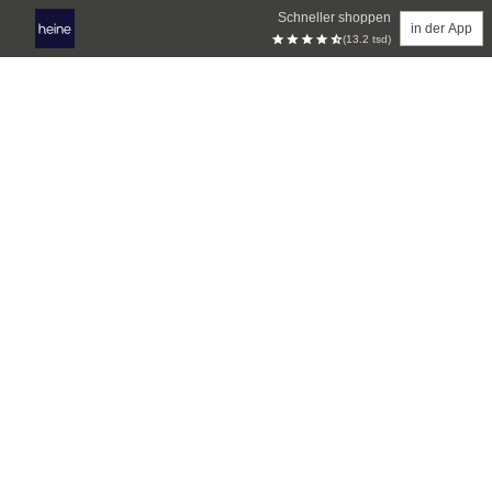
Schneller shoppen
in der App
(13.2 tsd)
Zum Hauptinhalt springen