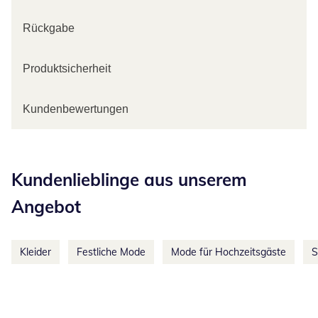
Rückgabe
Produktsicherheit
Kundenbewertungen
Kategorie-Empfehlungen überspringen
Kundenlieblinge aus unserem
Angebot
Kleider
Festliche Mode
Mode für Hochzeitsgäste
S