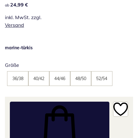
24,99 €
24,99 €
ab
inkl. MwSt. zzgl.
Versand
marine-türkis
Größe
36/38
40/42
44/46
48/50
52/54