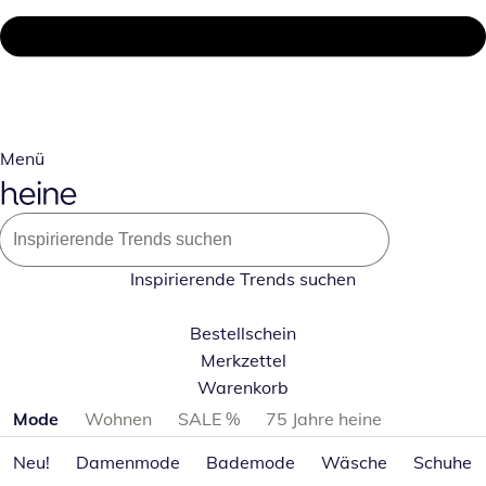
Menü
Inspirierende Trends suchen
Bestellschein
Merkzettel
Warenkorb
Produktkategorien überspringen
Mode
Wohnen
SALE %
75 Jahre heine
Neu!
Damenmode
Bademode
Wäsche
Schuhe