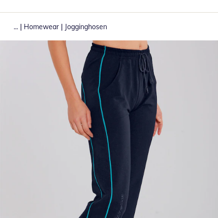
|
|
...
Homewear
Jogginghosen