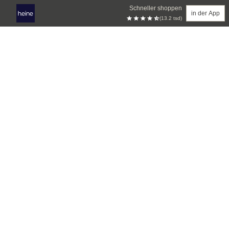
Schneller shoppen
in der App
(13.2 tsd)
Zum Hauptinhalt springen