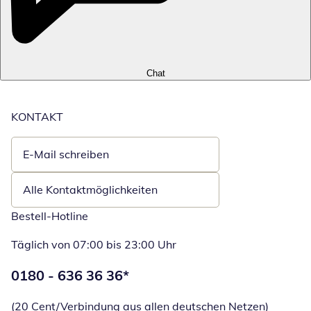
Chat
KONTAKT
E-Mail schreiben
Öffnet E-Mail-Client
Alle Kontaktmöglichkeiten
Bestell-Hotline
Täglich von 07:00 bis 23:00 Uhr
Telefonnummer:
0180 - 636 36 36
*
Öffnet Telefon
(20 Cent/Verbindung aus allen deutschen Netzen)