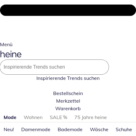
Menü
Inspirierende Trends suchen
Bestellschein
Merkzettel
Warenkorb
Produktkategorien überspringen
Mode
Wohnen
SALE %
75 Jahre heine
Neu!
Damenmode
Bademode
Wäsche
Schuhe