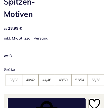
Spitzen-
Motiven
28,99 €
28,99 €
ab
inkl. MwSt. zzgl.
Versand
weiß
Größe
36/38
40/42
44/46
48/50
52/54
56/58