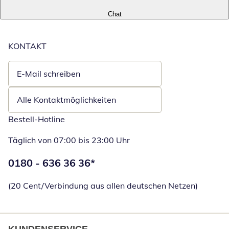
Chat
KONTAKT
E-Mail schreiben
Öffnet E-Mail-Client
Alle Kontaktmöglichkeiten
Bestell-Hotline
Täglich von 07:00 bis 23:00 Uhr
Telefonnummer:
0180 - 636 36 36
*
Öffnet Telefon
(20 Cent/Verbindung aus allen deutschen Netzen)