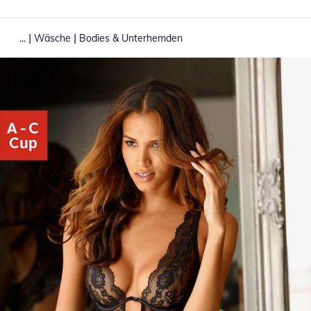
|
|
...
Wäsche
Bodies & Unterhemden