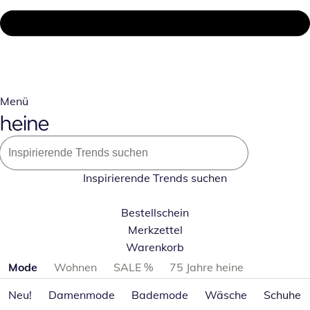
Menü
Inspirierende Trends suchen
Bestellschein
Merkzettel
Warenkorb
Produktkategorien überspringen
Mode
Wohnen
SALE %
75 Jahre heine
Neu!
Damenmode
Bademode
Wäsche
Schuhe