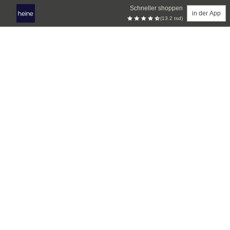
Schneller shoppen
in der App
(13.2 tsd)
Zum Hauptinhalt springen