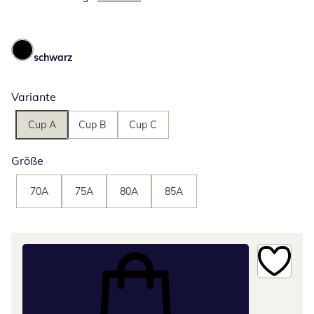
schwarz
Variante
Cup A
Cup B
Cup C
Größe
70A
75A
80A
85A