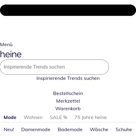
Menü
Inspirierende Trends suchen
Bestellschein
Merkzettel
Warenkorb
Produktkategorien überspringen
Mode
Wohnen
SALE %
75 Jahre heine
Neu!
Damenmode
Bademode
Wäsche
Schuhe