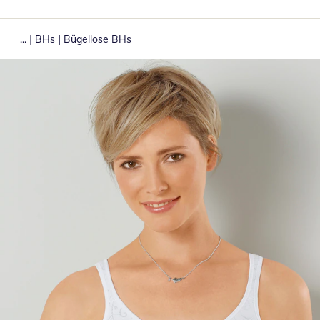
|
|
...
BHs
Bügellose BHs