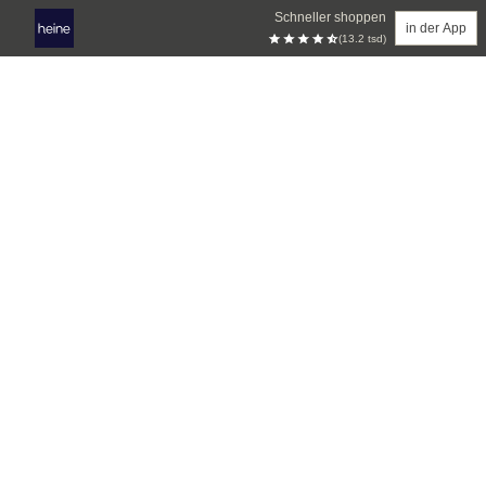
Schneller shoppen
in der App
(13.2 tsd)
Zum Hauptinhalt springen