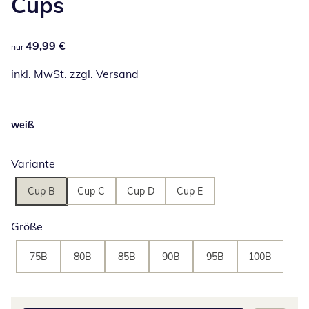
Cups
49,99 €
49,99 €
nur
inkl. MwSt. zzgl.
Versand
weiß
Variante
Cup B
Cup C
Cup D
Cup E
Größe
75B
80B
85B
90B
95B
100B