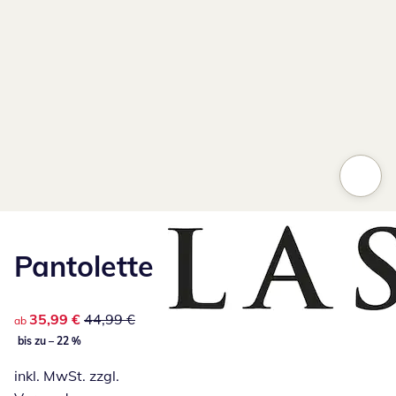
Pantolette
reduzierter Preis 35,99 €, vorheriger Preis: 44,99 €
35,99 €
44,99 €
ab
bis zu – 22 %
inkl. MwSt. zzgl.