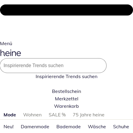
Menü
Inspirierende Trends suchen
Bestellschein
Merkzettel
Warenkorb
Produktkategorien überspringen
Mode
Wohnen
SALE %
75 Jahre heine
Neu!
Damenmode
Bademode
Wäsche
Schuhe