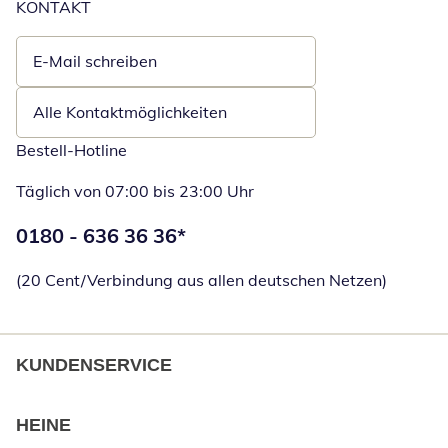
KONTAKT
E-Mail schreiben
Öffnet E-Mail-Client
Alle Kontaktmöglichkeiten
Bestell-Hotline
Täglich von 07:00 bis 23:00 Uhr
Telefonnummer:
0180 - 636 36 36
*
Öffnet Telefon
(20 Cent/Verbindung aus allen deutschen Netzen)
KUNDENSERVICE
HEINE