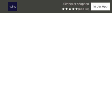
Schneller shoppen
in der App
(13.2 tsd)
Zum Hauptinhalt springen