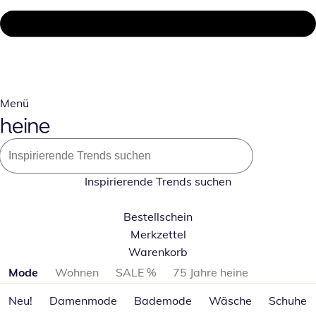
Menü
Inspirierende Trends suchen
Bestellschein
Merkzettel
Warenkorb
Produktkategorien überspringen
Mode
Wohnen
SALE %
75 Jahre heine
Neu!
Damenmode
Bademode
Wäsche
Schuhe