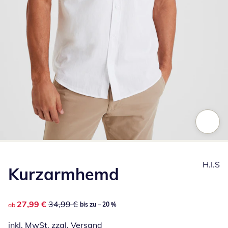
Zum Vergrößern auf das Bild klicken
H.I.S
Kurzarmhemd
reduzierter Preis 27,99 €, vorheriger Preis: 34,99 €
27,99 €
34,99 €
bis zu – 20 %
ab
inkl. MwSt. zzgl.
Versand