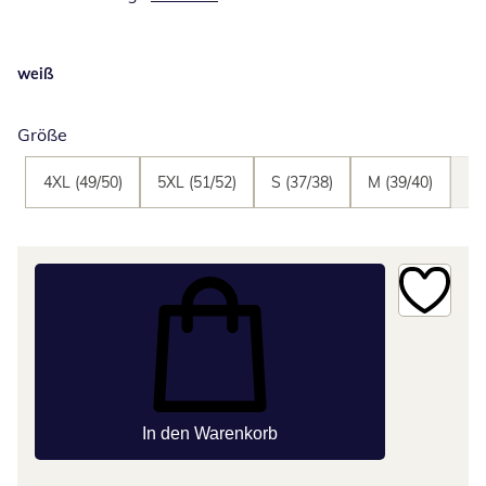
weiß
Größe
4XL (49/50)
5XL (51/52)
S (37/38)
M (39/40)
L 
In den Warenkorb