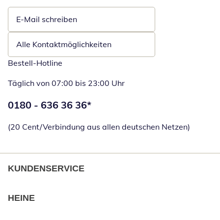
E-Mail schreiben
Öffnet E-Mail-Client
Alle Kontaktmöglichkeiten
Bestell-Hotline
Täglich von 07:00 bis 23:00 Uhr
Telefonnummer:
0180 - 636 36 36
*
Öffnet Telefon
(20 Cent/Verbindung aus allen deutschen Netzen)
KUNDENSERVICE
HEINE