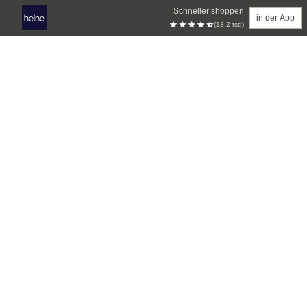
Schneller shoppen
in der App
(13.2 tsd)
Zum Hauptinhalt springen