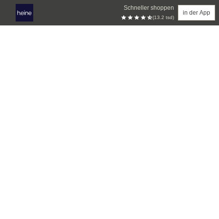
Schneller shoppen
in der App
(13.2 tsd)
Zum Hauptinhalt springen