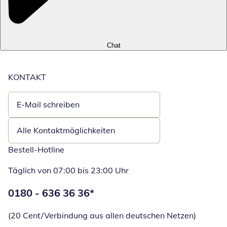
Chat
KONTAKT
E-Mail schreiben
Öffnet E-Mail-Client
Alle Kontaktmöglichkeiten
Bestell-Hotline
Täglich von 07:00 bis 23:00 Uhr
Telefonnummer:
0180 - 636 36 36
*
Öffnet Telefon
(20 Cent/Verbindung aus allen deutschen Netzen)