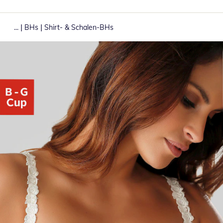
|
|
...
BHs
Shirt- & Schalen-BHs