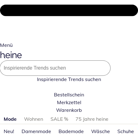
Menü
Inspirierende Trends suchen
Bestellschein
Merkzettel
Warenkorb
Produktkategorien überspringen
Mode
Wohnen
SALE %
75 Jahre heine
Neu!
Damenmode
Bademode
Wäsche
Schuhe