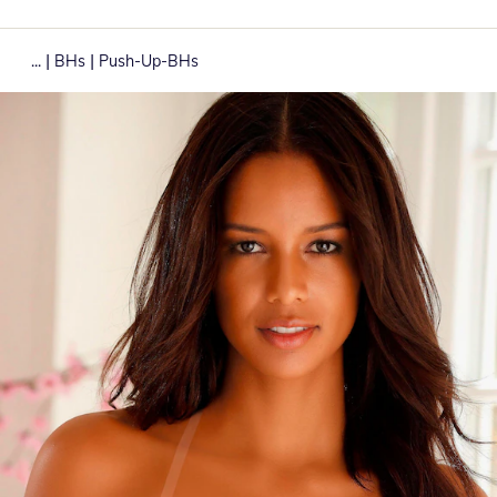
|
|
...
BHs
Push-Up-BHs