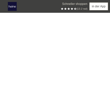
Schneller shoppen
in der App
(13.2 tsd)
Zum Hauptinhalt springen