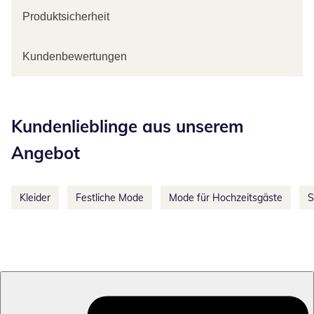
Produktsicherheit
Kundenbewertungen
Kategorie-Empfehlungen überspringen
Kundenlieblinge aus unserem
Angebot
Kleider
Festliche Mode
Mode für Hochzeitsgäste
S