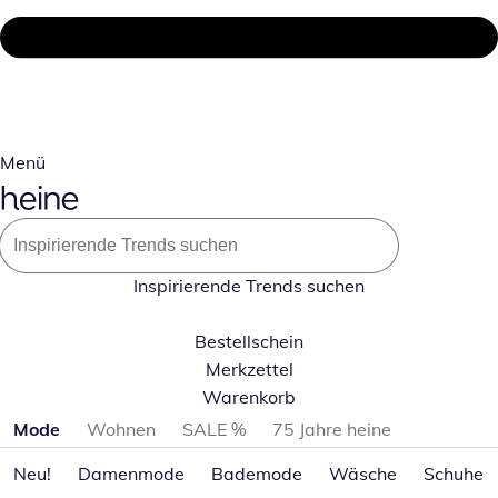
Menü
Inspirierende Trends suchen
Bestellschein
Merkzettel
Warenkorb
Produktkategorien überspringen
Mode
Wohnen
SALE %
75 Jahre heine
Neu!
Damenmode
Bademode
Wäsche
Schuhe