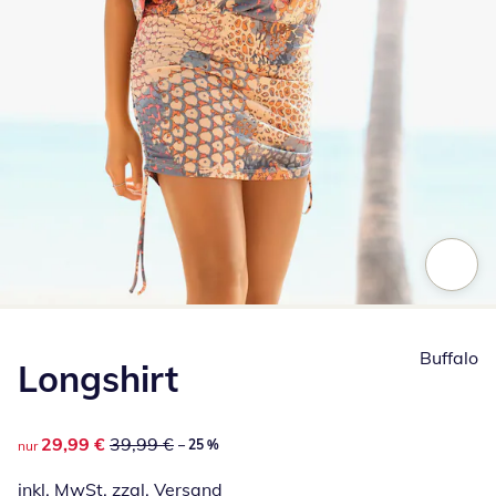
Zum Vergrößern auf das Bild klicken
Buffalo
Longshirt
reduzierter Preis 29,99 €, vorheriger Preis: 39,99 €
29,99 €
39,99 €
– 25 %
nur
inkl. MwSt. zzgl.
Versand