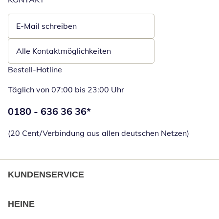
E-Mail schreiben
Öffnet E-Mail-Client
Alle Kontaktmöglichkeiten
Bestell-Hotline
Täglich von 07:00 bis 23:00 Uhr
Telefonnummer:
0180 - 636 36 36
*
Öffnet Telefon
(20 Cent/Verbindung aus allen deutschen Netzen)
KUNDENSERVICE
HEINE