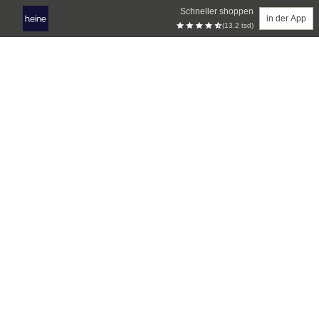
Schneller shoppen
in der App
(13.2 tsd)
Zum Hauptinhalt springen