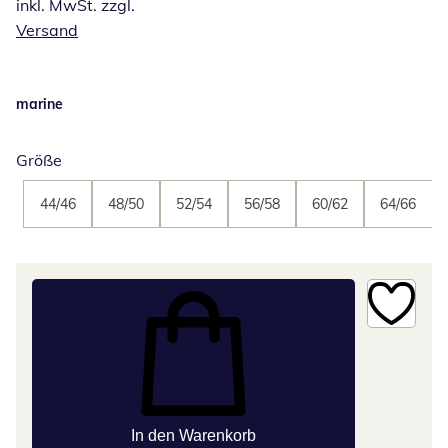
inkl. MwSt. zzgl.
Versand
marine
Größe
44/46
48/50
52/54
56/58
60/62
64/66
In den Warenkorb