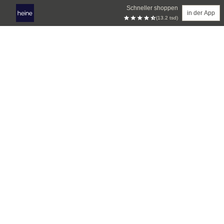
Schneller shoppen
in der App
(13.2 tsd)
Zum Hauptinhalt springen