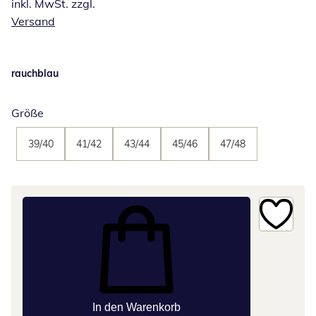
inkl. MwSt. zzgl.
Versand
rauchblau
Größe
39/40
41/42
43/44
45/46
47/48
In den Warenkorb