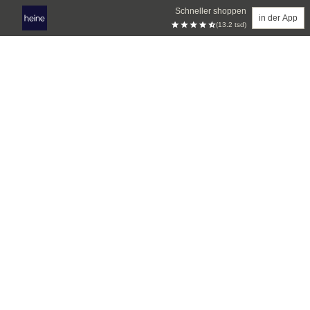
Schneller shoppen
in der App
(13.2 tsd)
Zum Hauptinhalt springen