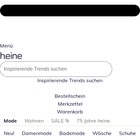
Menü
Inspirierende Trends suchen
Bestellschein
Merkzettel
Warenkorb
Produktkategorien überspringen
Mode
Wohnen
SALE %
75 Jahre heine
Neu!
Damenmode
Bademode
Wäsche
Schuhe