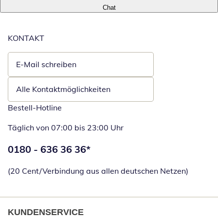
Chat
KONTAKT
E-Mail schreiben
Öffnet E-Mail-Client
Alle Kontaktmöglichkeiten
Bestell-Hotline
Täglich von 07:00 bis 23:00 Uhr
Telefonnummer:
0180 - 636 36 36
*
Öffnet Telefon
(20 Cent/Verbindung aus allen deutschen Netzen)
KUNDENSERVICE