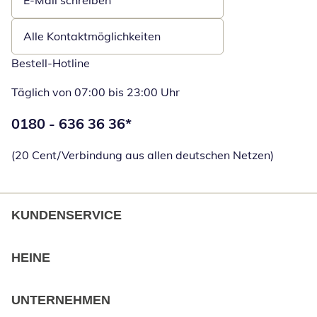
E-Mail schreiben
Öffnet E-Mail-Client
Alle Kontaktmöglichkeiten
Bestell-Hotline
Täglich von 07:00 bis 23:00 Uhr
Telefonnummer:
0180 - 636 36 36
*
Öffnet Telefon
(20 Cent/Verbindung aus allen deutschen Netzen)
KUNDENSERVICE
HEINE
UNTERNEHMEN