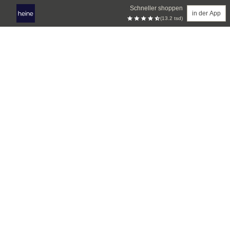
Schneller shoppen
in der App
(13.2 tsd)
Zum Hauptinhalt springen