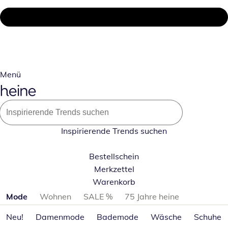
Menü
Inspirierende Trends suchen
Bestellschein
Merkzettel
Warenkorb
Produktkategorien überspringen
Mode
Wohnen
SALE %
75 Jahre heine
Neu!
Damenmode
Bademode
Wäsche
Schuhe