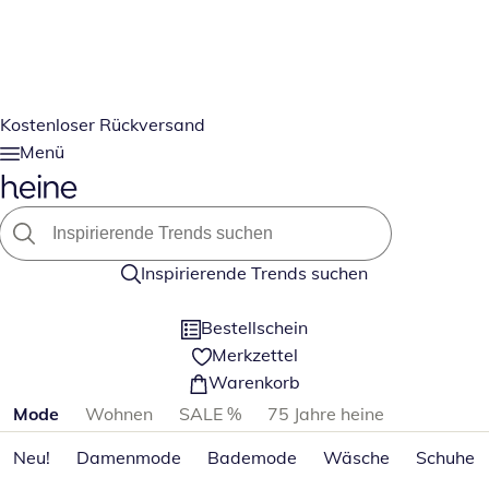
Kostenloser Rückversand
Menü
Inspirierende Trends suchen
Bestellschein
Merkzettel
Warenkorb
Produktkategorien überspringen
Mode
Wohnen
SALE %
75 Jahre heine
Neu!
Damenmode
Bademode
Wäsche
Schuhe