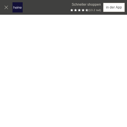
Schneller shoppen
in der App
(13.2 tsd)
Zum Hauptinhalt springen