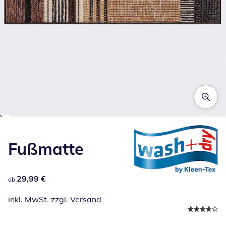
Zum Vergrößern auf das Bild klicken
Fußmatte
29,99 €
29,99 €
ab
inkl. MwSt. zzgl.
Versand