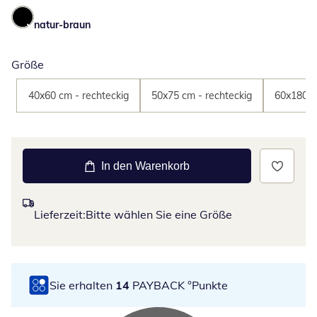
natur-braun
Größe
40x60 cm - rechteckig
50x75 cm - rechteckig
60x180 c
In den Warenkorb
Lieferzeit:
Bitte wählen Sie eine Größe
Sie erhalten
14
PAYBACK °Punkte