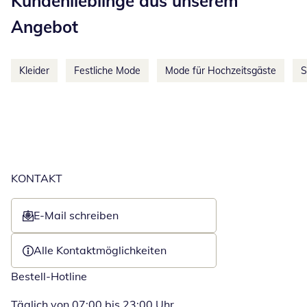
Kundenlieblinge aus unserem
Angebot
Kleider
Festliche Mode
Mode für Hochzeitsgäste
S
KONTAKT
E-Mail schreiben
Öffnet E-Mail-Client
Alle Kontaktmöglichkeiten
Bestell-Hotline
Täglich von 07:00 bis 23:00 Uhr