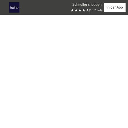
Schneller shoppen
in der App
(13.2 tsd)
Zum Hauptinhalt springen