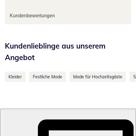
Kundenbewertungen
Kategorie-Empfehlungen überspringen
Kundenlieblinge aus unserem
Angebot
Kleider
Festliche Mode
Mode für Hochzeitsgäste
S