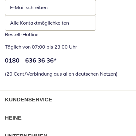
E-Mail schreiben
Öffnet E-Mail-Client
Alle Kontaktmöglichkeiten
Bestell-Hotline
Täglich von 07:00 bis 23:00 Uhr
Telefonnummer:
0180 - 636 36 36
*
Öffnet Telefon
(20 Cent/Verbindung aus allen deutschen Netzen)
KUNDENSERVICE
HEINE