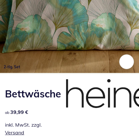
2-tlg. Set
Zum Vergrößern auf das Bild klicken
Bettwäsche
39,99 €
39,99 €
ab
inkl. MwSt. zzgl.
Versand