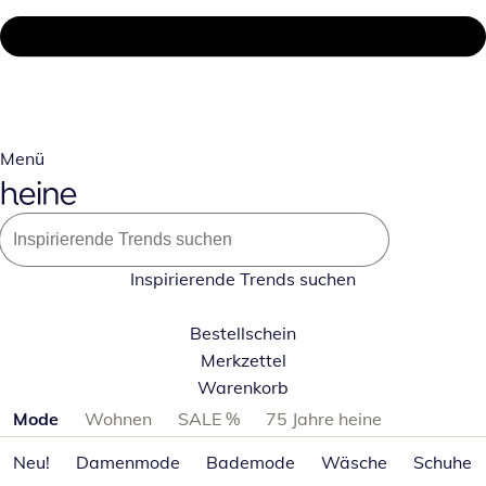
Menü
Inspirierende Trends suchen
Bestellschein
Merkzettel
Warenkorb
Produktkategorien überspringen
Mode
Wohnen
SALE %
75 Jahre heine
Neu!
Damenmode
Bademode
Wäsche
Schuhe