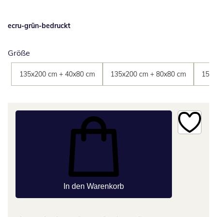
ecru-grün-bedruckt
Größe
135x200 cm + 40x80 cm
135x200 cm + 80x80 cm
155x
In den Warenkorb