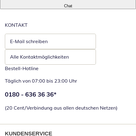
Chat
KONTAKT
E-Mail schreiben
Öffnet E-Mail-Client
Alle Kontaktmöglichkeiten
Bestell-Hotline
Täglich von 07:00 bis 23:00 Uhr
Telefonnummer:
0180 - 636 36 36
*
Öffnet Telefon
(20 Cent/Verbindung aus allen deutschen Netzen)
KUNDENSERVICE