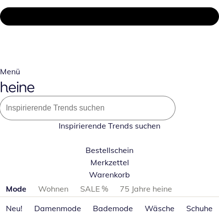
Menü
Inspirierende Trends suchen
Bestellschein
Merkzettel
Warenkorb
Produktkategorien überspringen
Mode
Wohnen
SALE %
75 Jahre heine
Neu!
Damenmode
Bademode
Wäsche
Schuhe