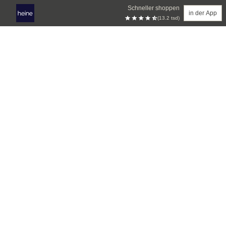
Schneller shoppen
in der App
(13.2 tsd)
Zum Hauptinhalt springen