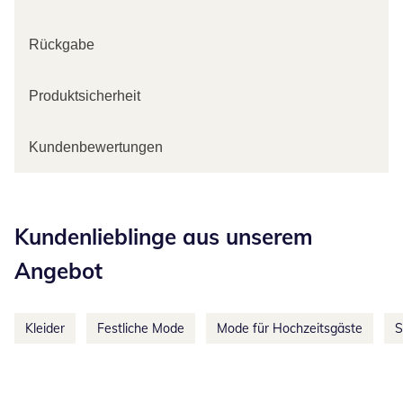
Rückgabe
Produktsicherheit
Kundenbewertungen
Kategorie-Empfehlungen überspringen
Kundenlieblinge aus unserem
Angebot
Kleider
Festliche Mode
Mode für Hochzeitsgäste
S