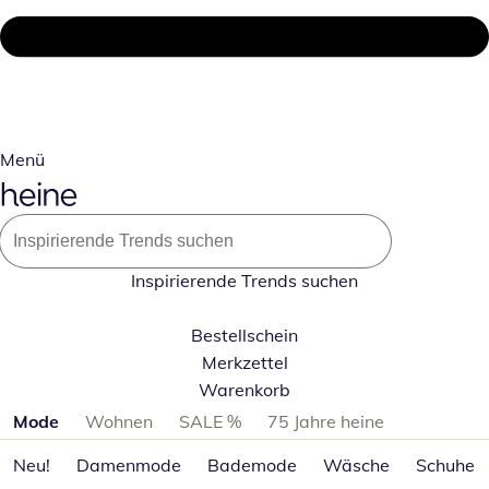
Menü
Inspirierende Trends suchen
Bestellschein
Merkzettel
Warenkorb
Produktkategorien überspringen
Mode
Wohnen
SALE %
75 Jahre heine
Neu!
Damenmode
Bademode
Wäsche
Schuhe