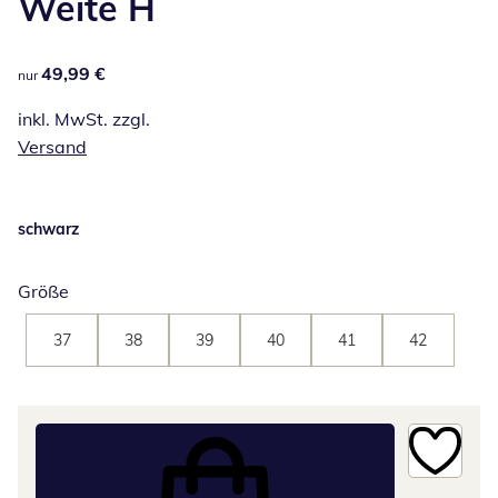
Weite H
49,99 €
49,99 €
nur
inkl. MwSt. zzgl.
Versand
schwarz
Größe
37
38
39
40
41
42