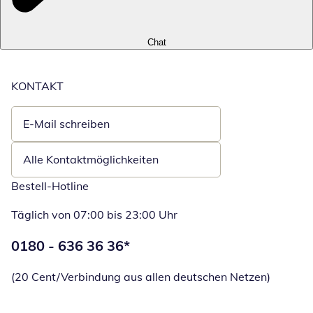
Chat
KONTAKT
E-Mail schreiben
Öffnet E-Mail-Client
Alle Kontaktmöglichkeiten
Bestell-Hotline
Täglich von 07:00 bis 23:00 Uhr
Telefonnummer:
0180 - 636 36 36
*
Öffnet Telefon
(20 Cent/Verbindung aus allen deutschen Netzen)