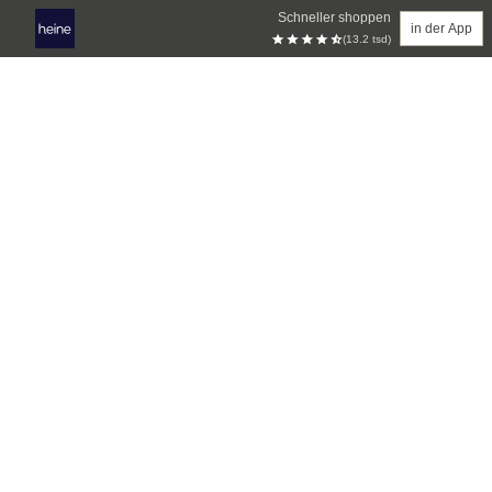
Schneller shoppen
in der App
(13.2 tsd)
Zum Hauptinhalt springen