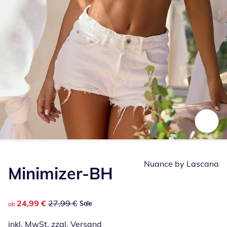
Zum Vergrößern auf das Bild klicken
Nuance by Lascana
Minimizer-BH
reduzierter Preis 24,99 €, vorheriger Preis: 27,99 €
24,99 €
27,99 €
Sale
ab
inkl. MwSt. zzgl.
Versand