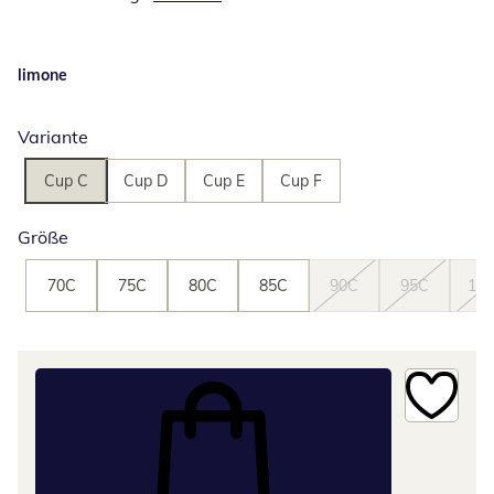
limone
Variante
Cup C
Cup D
Cup E
Cup F
Größe
70C
75C
80C
85C
90C
95C
10