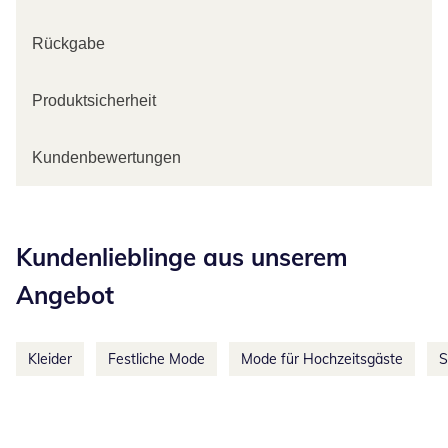
Rückgabe
Produktsicherheit
Kundenbewertungen
Kategorie-Empfehlungen überspringen
Kundenlieblinge aus unserem
Angebot
Kleider
Festliche Mode
Mode für Hochzeitsgäste
S