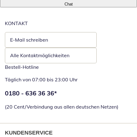
Chat
KONTAKT
E-Mail schreiben
Öffnet E-Mail-Client
Alle Kontaktmöglichkeiten
Bestell-Hotline
Täglich von 07:00 bis 23:00 Uhr
Telefonnummer:
0180 - 636 36 36
*
Öffnet Telefon
(20 Cent/Verbindung aus allen deutschen Netzen)
KUNDENSERVICE