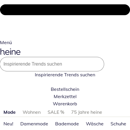
Menü
Inspirierende Trends suchen
Bestellschein
Merkzettel
Warenkorb
Produktkategorien überspringen
Mode
Wohnen
SALE %
75 Jahre heine
Neu!
Damenmode
Bademode
Wäsche
Schuhe