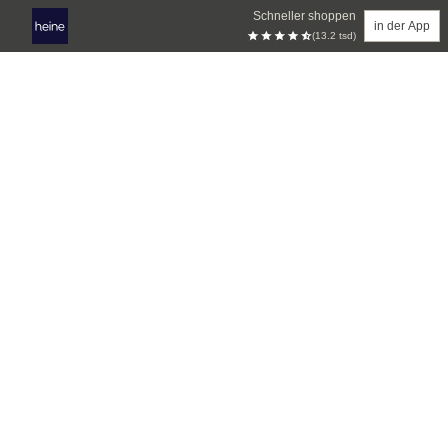
Schneller shoppen
in der App
(13.2 tsd)
Zum Hauptinhalt springen