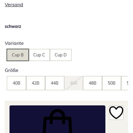
Versand
schwarz
Variante
Cup B
Cup C
Cup D
Größe
40B
42B
44B
46B
48B
50B
52