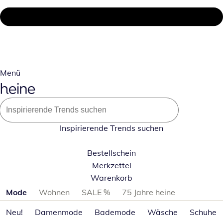
Menü
Inspirierende Trends suchen
Bestellschein
Merkzettel
Warenkorb
Produktkategorien überspringen
Mode
Wohnen
SALE %
75 Jahre heine
Neu!
Damenmode
Bademode
Wäsche
Schuhe