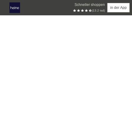
Schneller shoppen
in der App
(13.2 tsd)
Zum Hauptinhalt springen