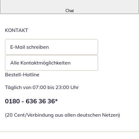
Chat
KONTAKT
E-Mail schreiben
Öffnet E-Mail-Client
Alle Kontaktmöglichkeiten
Bestell-Hotline
Täglich von 07:00 bis 23:00 Uhr
Telefonnummer:
0180 - 636 36 36
*
Öffnet Telefon
(20 Cent/Verbindung aus allen deutschen Netzen)