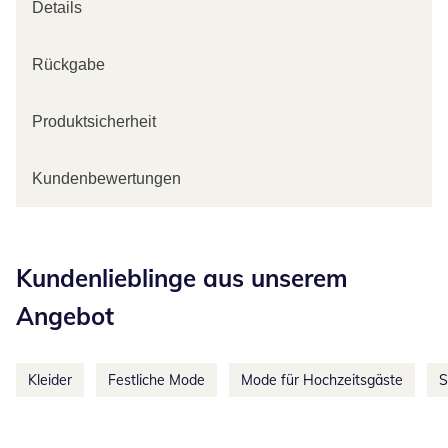
Details
Rückgabe
Produktsicherheit
Kundenbewertungen
Kategorie-Empfehlungen überspringen
Kundenlieblinge aus unserem
Angebot
Kleider
Festliche Mode
Mode für Hochzeitsgäste
S