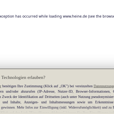
exception has occurred while loading
www.heine.de
(see the
browse
 Technologien erlauben?
r
benötigen Ihre Zustimmung (Klick auf „OK”) bei vereinzelten
Datennutzung
rn und/oder abzurufen (IP-Adresse, Nutzer-ID, Browser-Informationen,
 Zweck der Identifikation auf Drittseiten (auch unter Nutzung pseudonymisier
gen und Inhalte, Anzeigen- und Inhaltsmessungen sowie um Erkenntniss
gewinnen. Mehr Infos zur Einwilligung (inkl. Widerrufsmöglichkeit) und zu 
 Klick auf den Link "Einwilligung ablehnen" können Sie Ihre Einwilligung jed