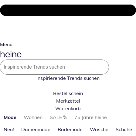
Menü
Inspirierende Trends suchen
Bestellschein
Merkzettel
Warenkorb
Produktkategorien überspringen
Mode
Wohnen
SALE %
75 Jahre heine
Neu!
Damenmode
Bademode
Wäsche
Schuhe