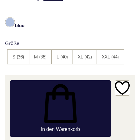
blau
Größe
S (36)
M (38)
L (40)
XL (42)
XXL (44)
In den Warenkorb