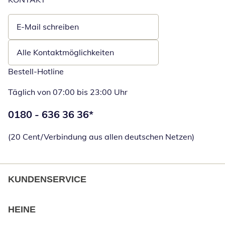
E-Mail schreiben
Öffnet E-Mail-Client
Alle Kontaktmöglichkeiten
Bestell-Hotline
Täglich von 07:00 bis 23:00 Uhr
Telefonnummer:
0180 - 636 36 36
*
Öffnet Telefon
(20 Cent/Verbindung aus allen deutschen Netzen)
KUNDENSERVICE
HEINE