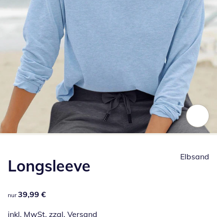
Zum Vergrößern auf das Bild klicken
Elbsand
Longsleeve
39,99 €
39,99 €
nur
inkl. MwSt. zzgl.
Versand