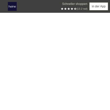
Schneller shoppen
in der App
(13.2 tsd)
Zum Hauptinhalt springen