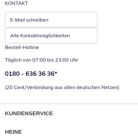
KONTAKT
E-Mail schreiben
Öffnet E-Mail-Client
Alle Kontaktmöglichkeiten
Bestell-Hotline
Täglich von 07:00 bis 23:00 Uhr
Telefonnummer:
0180 - 636 36 36
*
Öffnet Telefon
(20 Cent/Verbindung aus allen deutschen Netzen)
KUNDENSERVICE
HEINE