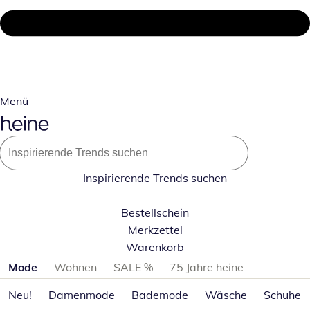
Menü
Inspirierende Trends suchen
Bestellschein
Merkzettel
Warenkorb
Produktkategorien überspringen
Mode
Wohnen
SALE %
75 Jahre heine
Neu!
Damenmode
Bademode
Wäsche
Schuhe