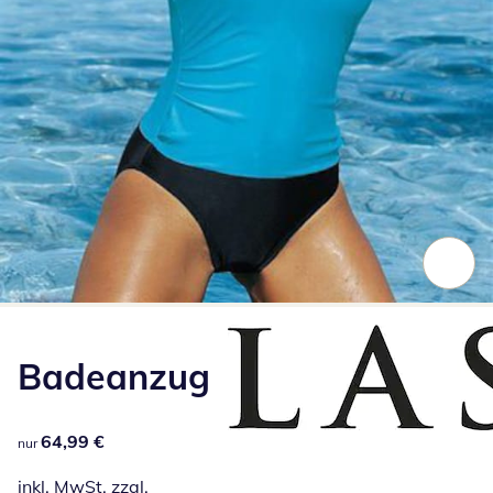
Zum Vergrößern auf das Bild klicken
Badeanzug
64,99 €
64,99 €
nur
inkl. MwSt. zzgl.