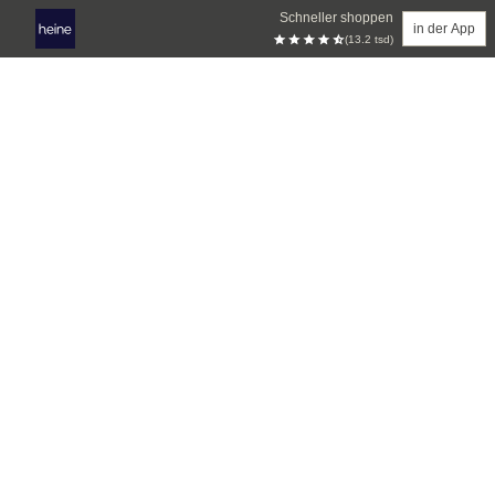
Schneller shoppen
in der App
(13.2 tsd)
Zum Hauptinhalt springen