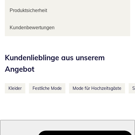
Produktsicherheit
Kundenbewertungen
Kategorie-Empfehlungen überspringen
Kundenlieblinge aus unserem
Angebot
Kleider
Festliche Mode
Mode für Hochzeitsgäste
S