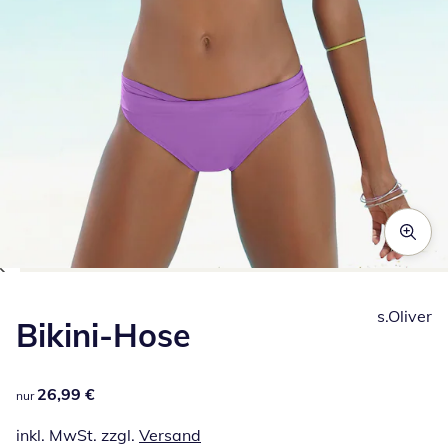
Zum Vergrößern auf das Bild klicken
s.Oliver
Bikini-Hose
26,99 €
26,99 €
nur
inkl. MwSt. zzgl.
Versand