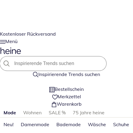
Kostenloser Rückversand
Menü
Inspirierende Trends suchen
Bestellschein
Merkzettel
Warenkorb
Produktkategorien überspringen
Mode
Wohnen
SALE %
75 Jahre heine
Neu!
Damenmode
Bademode
Wäsche
Schuhe