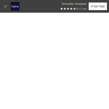
Schneller shoppen
in der App
(13.2 tsd)
Zum Hauptinhalt springen