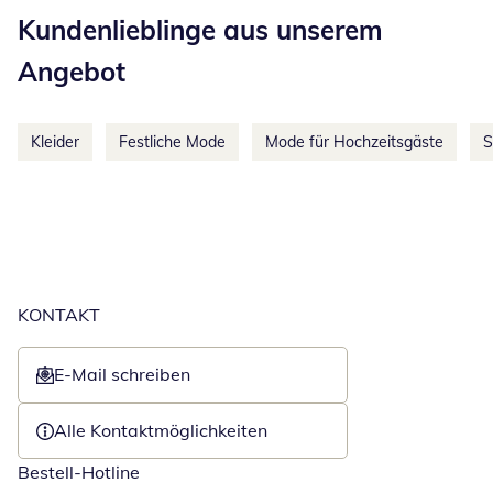
Kundenlieblinge aus unserem
Angebot
Kleider
Festliche Mode
Mode für Hochzeitsgäste
S
KONTAKT
E-Mail schreiben
Öffnet E-Mail-Client
Alle Kontaktmöglichkeiten
Bestell-Hotline