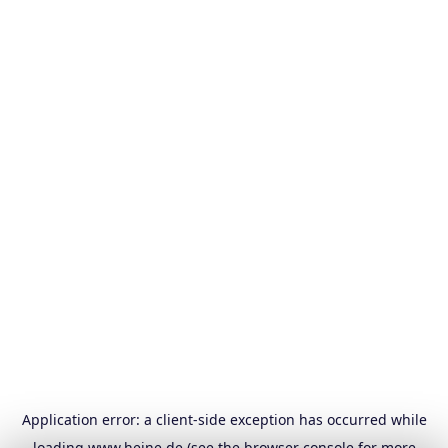
Application error: a
client
-side exception has occurred while
loading
www.heine.de
(see the
browser console
for more