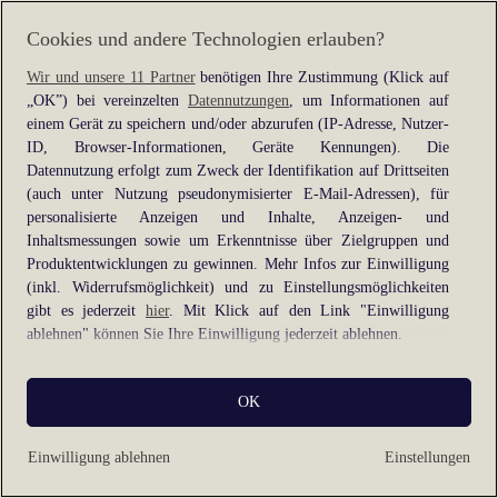
information).
Cookies und andere Technologien erlauben?
Wir und unsere 11 Partner
benötigen Ihre Zustimmung (Klick auf
„OK”) bei vereinzelten
Datennutzungen
, um Informationen auf
einem Gerät zu speichern und/oder abzurufen (IP-Adresse, Nutzer-
ID, Browser-Informationen, Geräte Kennungen). Die
Datennutzung erfolgt zum Zweck der Identifikation auf Drittseiten
(auch unter Nutzung pseudonymisierter E-Mail-Adressen), für
personalisierte Anzeigen und Inhalte, Anzeigen- und
Inhaltsmessungen sowie um Erkenntnisse über Zielgruppen und
Produktentwicklungen zu gewinnen. Mehr Infos zur Einwilligung
(inkl. Widerrufsmöglichkeit) und zu Einstellungsmöglichkeiten
gibt es jederzeit
hier
. Mit Klick auf den Link "Einwilligung
ablehnen" können Sie Ihre Einwilligung jederzeit ablehnen.
Sie können Ihre Einwilligung auch jederzeit grundlos mit Wirkung
OK
für die Zukunft widerrufen, indem Sie z. B. auf den Button
"Cookie-Einstellungen" im Footer der Website und "Alle
ablehnen" klicken.
Einwilligung ablehnen
Einstellungen
Datennutzungen