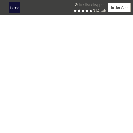
Schneller shoppen
in der App
(13.2 tsd)
Zum Hauptinhalt springen