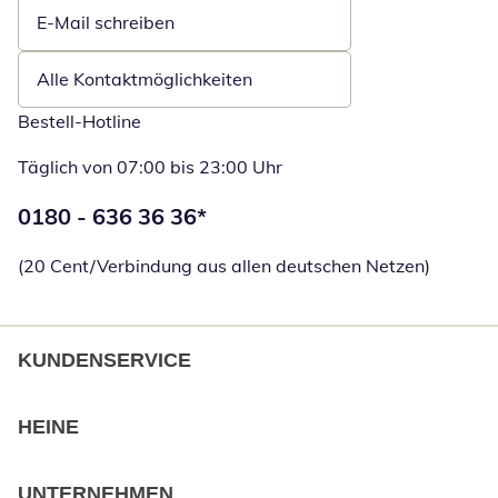
E-Mail schreiben
Öffnet E-Mail-Client
Alle Kontaktmöglichkeiten
Bestell-Hotline
Täglich von 07:00 bis 23:00 Uhr
Telefonnummer:
0180 - 636 36 36
*
Öffnet Telefon
(20 Cent/Verbindung aus allen deutschen Netzen)
KUNDENSERVICE
HEINE
UNTERNEHMEN