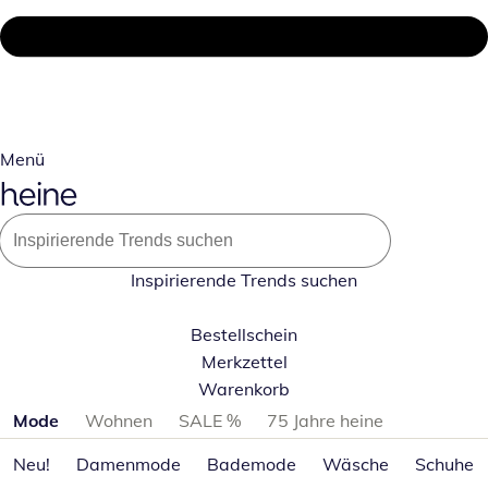
Menü
Inspirierende Trends suchen
Bestellschein
Merkzettel
Warenkorb
Produktkategorien überspringen
Mode
Wohnen
SALE %
75 Jahre heine
Neu!
Damenmode
Bademode
Wäsche
Schuhe