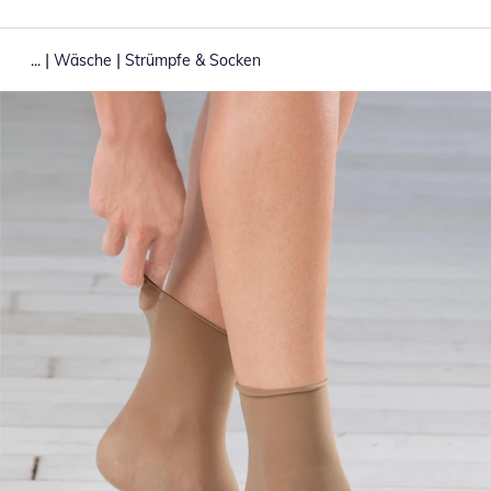
|
|
...
Wäsche
Strümpfe & Socken