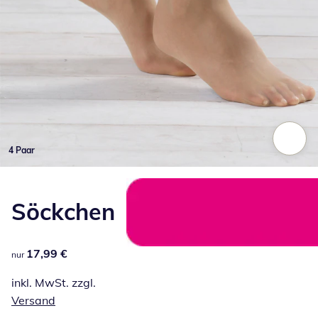
4 Paar
Zum Vergrößern auf das Bild klicken
Söckchen
17,99 €
17,99 €
nur
inkl. MwSt. zzgl.
Versand