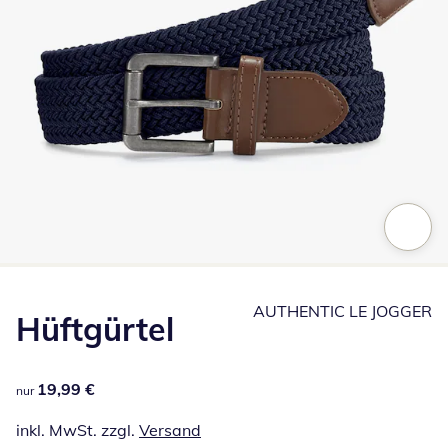
Zum Vergrößern auf das Bild klicken
AUTHENTIC LE JOGGER
Hüftgürtel
19,99 €
19,99 €
nur
inkl. MwSt. zzgl.
Versand