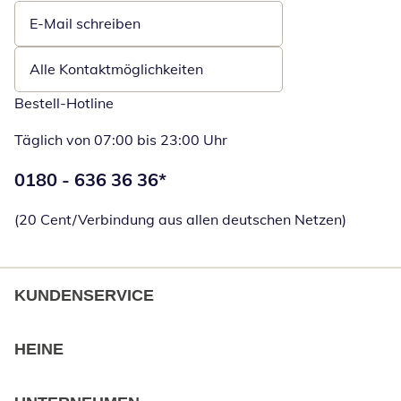
E-Mail schreiben
Öffnet E-Mail-Client
Alle Kontaktmöglichkeiten
Bestell-Hotline
Täglich von 07:00 bis 23:00 Uhr
Telefonnummer:
0180 - 636 36 36
*
Öffnet Telefon
(20 Cent/Verbindung aus allen deutschen Netzen)
KUNDENSERVICE
HEINE