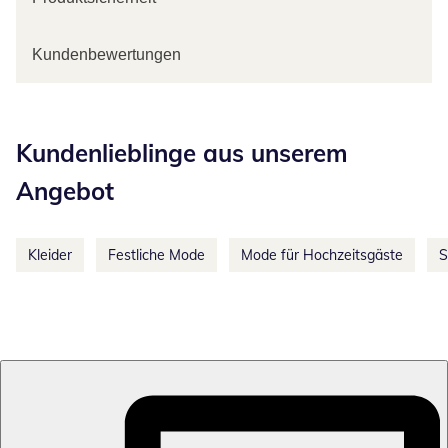
Kundenbewertungen
Kategorie-Empfehlungen überspringen
Kundenlieblinge aus unserem
Angebot
Kleider
Festliche Mode
Mode für Hochzeitsgäste
S