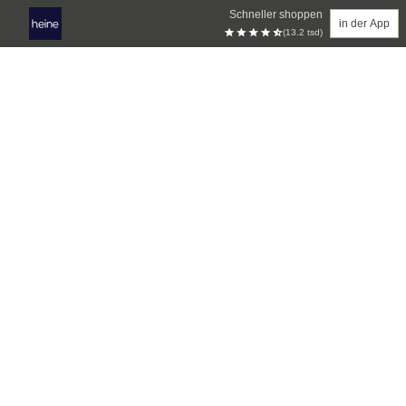
Schneller shoppen
in der App
(13.2 tsd)
Zum Hauptinhalt springen