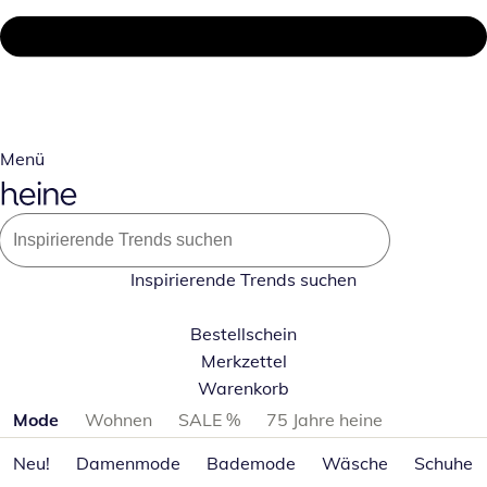
Menü
Inspirierende Trends suchen
Bestellschein
Merkzettel
Warenkorb
Produktkategorien überspringen
Mode
Wohnen
SALE %
75 Jahre heine
Neu!
Damenmode
Bademode
Wäsche
Schuhe